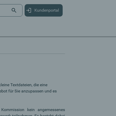
Kundenportal
eine Textdateien, die eine
ebot für Sie anzupassen und es
che Kommission kein angemessenes
ework teilnehmen. Es besteht dabei