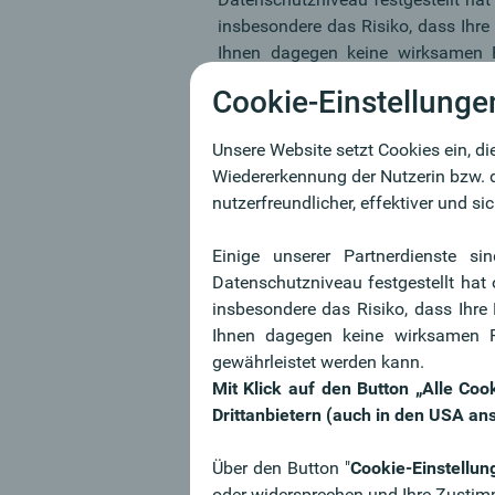
insbesondere das Risiko, dass Ihr
Ihnen dagegen keine wirksamen R
gewährleistet werden kann.
Cookie-Einstellunge
Mit Klick auf den Button „Alle C
Drittanbietern (auch in den USA an
Unsere Website setzt Cookies ein, di
Wiedererkennung der Nutzerin bzw. 
Alle Details zu den Cookies finden 
nutzerfreundlicher, effektiver und s
Informationen zum Datenschutz kö
Einige unserer Partnerdienste s
Technisch notwendige Cook
Datenschutzniveau festgestellt hat
insbesondere das Risiko, dass Ihr
Anonyme Statistik Cookies
Ihnen dagegen keine wirksamen R
gewährleistet werden kann.
Komfort Cookies
Mit Klick auf den Button „Alle Co
Drittanbietern (auch in den USA an
Medien Cookies
Personalisierte Cookies
Über den Button "
Cookie-Einstellun
oder widersprechen und Ihre Zustim