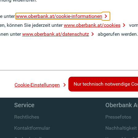
echnisch notwendige Cookies
Cookie Einstellungen überne
ie unter
www.oberbank.at/cookie-informationen
en, können Sie jederzeit unter
www.oberbank.at/cookies
vor
nnen unter
www.oberbank.at/datenschutz
abgerufen werden.
ter-Service immer top informiert!
Nur technisch notwendige Co
Cookie-Einstellungen
Service
Oberbank 
Rechtliches
Pressefotos
Kontaktformular
Nachhaltigkeit