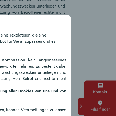
berwachungszwecken unterliegen und
zung von Betroffenenrechte nicht
ung aller Cookies von uns und von
ine Textdateien, die eine
ebot für Sie anzupassen und es
.
che Kommission kein angemessenes
mework teilnehmen. Es besteht dabei
Immer aktiv
berwachungszwecken unterliegen und
zung von Betroffenenrechte nicht
rung aller Cookies von uns und von
Kontakt
Filialfinder
men, können Verarbeitungen zulassen