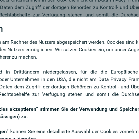
e Daten dem Zugriff der dortigen Behörden zu Kontroll- und Ü
echtsbehelfe zur Verfügung stehen und somit die Durchset
n
ookies akzeptieren“ stimmen Sie der Verwendung und Speicher
sässigen) zu.
e am Rechner des Nutzers abgespeichert werden. Cookies sind kle
des Nutzers ermöglichen. Wir setzen Cookies ein, um unser Ang
Sie unter
www.oberbank.at/cookie-informationen
icherer zu machen.
nnen unter
www.oberbank.at/datenschutz
abgerufen werden
ind in Drittländern niedergelassen, für die die Europäis
ies
 oder Unternehmen in den USA, die nicht am Data Privacy Fra
e Daten dem Zugriff der dortigen Behörden zu Kontroll- und Ü
echtsbehelfe zur Verfügung stehen und somit die Durchset
okies akzeptieren“ stimmen Sie der Verwendung und Speiche
sässigen) zu.
gen
" können Sie eine detaillierte Auswahl der Cookies vorneh
mung widerrufen.