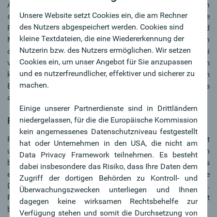
ArchitektInnen lieben sie, HausbesitzerInnen sind noch
Unsere Website setzt Cookies ein, die am Rechner
skeptisch: die Metallfassade. Ein Hingucker ist eine
des Nutzers abgespeichert werden. Cookies sind
Fassadenbekleidung aus Metall auf jeden Fall. Zudem sind
kleine Textdateien, die eine Wiedererkennung der
Metallfassaden sehr witterungsbeständig und machen sich
Nutzerin bzw. des Nutzers ermöglichen. Wir setzen
die Witterung sogar zunutze: Über die Jahre entsteht bei
Cookies ein, um unser Angebot für Sie anzupassen
vielen Metallen die gewollte Patina. Neben Aluminium
und es nutzerfreundlicher, effektiver und sicherer zu
kommen Stahl, Kupfer, Messing, Blei, Zinn und Zink zum
machen.
Einsatz, allerdings selten als Reinmetall, sondern meistens
als Legierungen.
Einige unserer Partnerdienste sind in Drittländern
Faserzementfassade
niedergelassen, für die die Europäische Kommission
kein angemessenes Datenschutzniveau festgestellt
Faserzement punktet als Bekleidungsmaterial mit
hat oder Unternehmen in den USA, die nicht am
unterschiedlichsten Formaten und Farben. Architektonisch
Data Privacy Framework teilnehmen. Es besteht
besonders interessant ist die Gestaltung von Häusern aus
dabei insbesondere das Risiko, dass Ihre Daten dem
einem Guss, bei der die Fassadenbekleidung durch eine
Zugriff der dortigen Behörden zu Kontroll- und
Dacheindeckung aus Faserzement ergänzt wird.
Überwachungszwecken unterliegen und Ihnen
Faserzementfassaden sind witterungsbeständig und nicht
dagegen keine wirksamen Rechtsbehelfe zur
brennbar, wartungsarm und äußerst langlebig.
Verfügung stehen und somit die Durchsetzung von