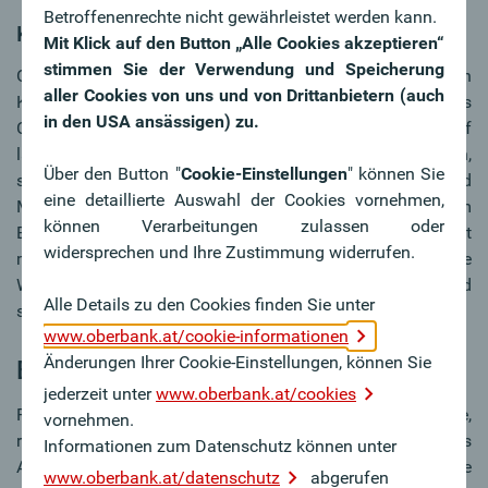
Betroffenenrechte nicht gewährleistet werden kann.
Kunststofffassade
Mit Klick auf den Button „Alle Cookies akzeptieren“
stimmen Sie der Verwendung und Speicherung
Optische Vielfalt für einen kleinen Preis bieten
aller Cookies von uns und von Drittanbietern (auch
Kunststofffassaden. Kunststofffassaden sind das
in den USA ansässigen) zu.
Chamäleon bei der Fassadenbekleidung: Mit Kunststoff
lassen sich praktisch alle Oberflächenformen nachbilden,
Über den Button "
Cookie-Einstellungen
" können Sie
sie sind in den unterschiedlichsten Farben, Formaten und
eine detaillierte Auswahl der Cookies vornehmen,
Musterungen erhältlich. Hausbesitzer erhalten so zum
können Verarbeitungen zulassen oder
Beispiel die optischen Vorzüge von Holz oder Stein vereint
widersprechen und Ihre Zustimmung widerrufen.
mit den Vorteilen des Materials Kunststoff: hohe
Widerstandsfähigkeit, leichte Reinigung, einfache und
Alle Details zu den Cookies finden Sie unter
schnelle Montage.
www.oberbank.at/cookie-informationen
Änderungen Ihrer Cookie-Einstellungen, können Sie
Bautrend 1: Fassadenplatten
jederzeit unter
www.oberbank.at/cookies
Fassadenplatten sind, wie der Name schon sagt, längliche,
vornehmen.
runde, quadratische oder vieleckige Platten, die als
Informationen zum Datenschutz können unter
Außenfassade benutzt werden. Fassadenplatten bilden die
www.oberbank.at/datenschutz
abgerufen