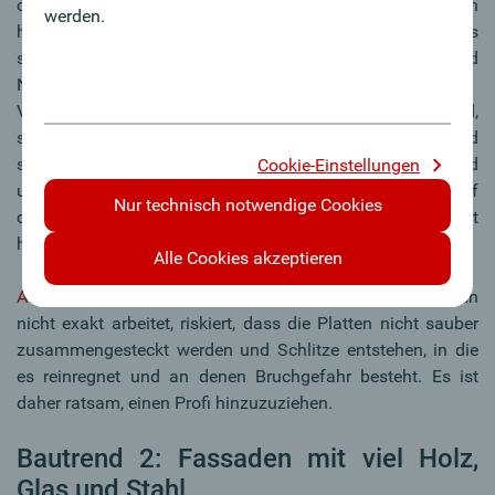
oberste Schicht der sogenannten vorgehängten
werden.
hinterlüfteten Fassade. Es gibt sie aus Metall, aus
sogenannten Verbundwerkstoffen sowie aus Keramik und
Natursteinen.
Vorteile: Sturmsicher, hagelsicher, wasserabweisend,
schlagfest, hitzeregulierend, schall- und kälteisolierend
sowie bruchfest. Sie sind je nach Material blitzableitend
Cookie-Einstellungen
und halten viel Gewicht, also auch große Schneelasten auf
Nur technisch notwendige Cookies
dem Dach, aus. Fassadenplatten sind, verglichen mit
herkömmlichen Ziegeln, leicht zu transportieren.
Alle Cookies akzeptieren
Achtung:
Wer bei der Befestigung der Fassadenplatten
nicht exakt arbeitet, riskiert, dass die Platten nicht sauber
zusammengesteckt werden und Schlitze entstehen, in die
es reinregnet und an denen Bruchgefahr besteht. Es ist
daher ratsam, einen Profi hinzuzuziehen.
Bautrend 2: Fassaden mit viel Holz,
Glas und Stahl