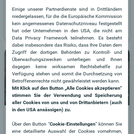
Zu Gast auf der Dachterrasse von Thomas Richter in
Einige unserer Partnerdienste sind in Drittländern
Linz.
niedergelassen, für die die Europäische Kommission
kein angemessenes Datenschutzniveau festgestellt
hat oder Unternehmen in den USA, die nicht am
Zum Video
Data Privacy Framework teilnehmen. Es besteht
dabei insbesondere das Risiko, dass Ihre Daten dem
Zugriff der dortigen Behörden zu Kontroll- und
Überwachungszwecken unterliegen und Ihnen
dagegen keine wirksamen Rechtsbehelfe zur
Verfügung stehen und somit die Durchsetzung von
Betroffenenrechte nicht gewährleistet werden kann.
Mit Klick auf den Button „Alle Cookies akzeptieren“
stimmen Sie der Verwendung und Speicherung
aller Cookies von uns und von Drittanbietern (auch
in den USA ansässigen) zu.
Trends:
Über den Button "
Cookie-Einstellungen
" können Sie
Welcher Sonnenschutz passt zu
eine detaillierte Auswahl der Cookies vornehmen,