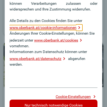
mir?
können Verarbeitungen zulassen oder
widersprechen und Ihre Zustimmung widerrufen.
Rollläden, Markisen oder Sonnensegel -
Schattenspender im Check.
Alle Details zu den Cookies finden Sie unter
www.oberbank.at/cookie-informationen
Optimal geschützt
Änderungen Ihrer Cookie-Einstellungen, können Sie
jederzeit unter
www.oberbank.at/cookies
vornehmen.
Informationen zum Datenschutz können unter
www.oberbank.at/datenschutz
abgerufen
werden.
Trends:
Cookie-Einstellungen
Tank statt Tonne
Nur technisch notwendige Cookies