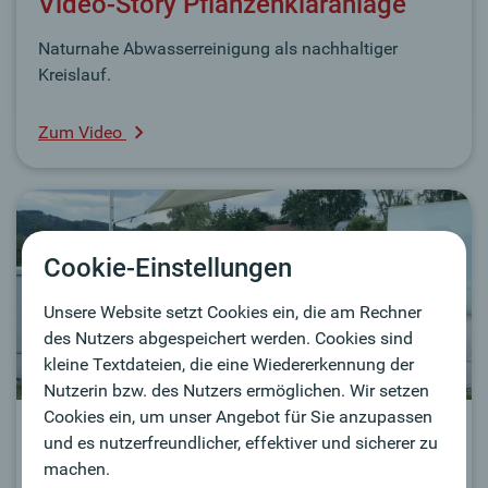
Video-Story Pflanzenkläranlage
Naturnahe Abwasserreinigung als nachhaltiger
Kreislauf.
Zum Video
Cookie-Einstellungen
Unsere Website setzt Cookies ein, die am Rechner
des Nutzers abgespeichert werden. Cookies sind
kleine Textdateien, die eine Wiedererkennung der
Nutzerin bzw. des Nutzers ermöglichen. Wir setzen
Cookies ein, um unser Angebot für Sie anzupassen
Trends:
und es nutzerfreundlicher, effektiver und sicherer zu
machen.
Video-Homestory Dachgarten