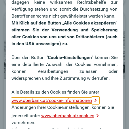
dagegen keine wirksamen Rechtsbehelfe zur
Verfügung stehen und somit die Durchsetzung von
Betroffenenrechte nicht gewährleistet werden kann.
Mit Klick auf den Button „Alle Cookies akzeptieren“
stimmen Sie der Verwendung und Speicherung
aller Cookies von uns und von Drittanbietern (auch
in den USA ansässigen) zu.
Über den Button "
Cookie-Einstellungen
" können Sie
eine detaillierte Auswahl der Cookies vornehmen,
können Verarbeitungen zulassen oder
widersprechen und Ihre Zustimmung widerrufen.
Online-Magazin
Alle Details zu den Cookies finden Sie unter
#jetztvermögen
www.oberbank.at/cookie-informationen
Änderungen Ihrer Cookie-Einstellungen, können Sie
Hier finden Sie wertvolle Tipps und Trends zu den
Themen "Vermögen schützen, vermehren und leben".
jederzeit unter
www.oberbank.at/cookies
vornehmen.