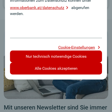
Informationen zum Datenschutz können unter
Zum Vermögensmagazin
www.oberbank.at/datenschutz
abgerufen
werden.
Cookie-Einstellungen
Nur technisch notwendige Cookies
Alle Cookies akzeptieren
Mit unseren Newsletter sind Sie immer