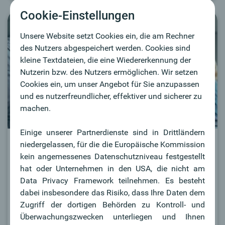
Cookie-Einstellungen
Unsere Website setzt Cookies ein, die am Rechner
des Nutzers abgespeichert werden. Cookies sind
kleine Textdateien, die eine Wiedererkennung der
Nutzerin bzw. des Nutzers ermöglichen. Wir setzen
Cookies ein, um unser Angebot für Sie anzupassen
und es nutzerfreundlicher, effektiver und sicherer zu
machen.
Einige unserer Partnerdienste sind in Drittländern
Online-Ratgeber
niedergelassen, für die die Europäische Kommission
kein angemessenes Datenschutzniveau festgestellt
#jetztunternehmen
hat oder Unternehmen in den USA, die nicht am
Mit unserem Wirtschafts-Ratgeber bieten wir Ihnen
Data Privacy Framework teilnehmen. Es besteht
interessante Informationen für Ihr Unternehmen.
dabei insbesondere das Risiko, dass Ihre Daten dem
Zugriff der dortigen Behörden zu Kontroll- und
Überwachungszwecken unterliegen und Ihnen
Zum Unternehmens-Ratgeber