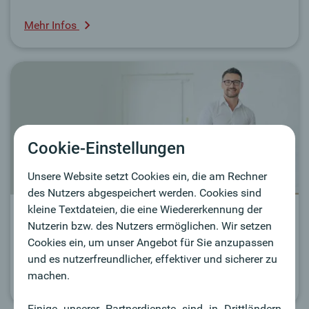
Mehr Infos
Cookie-Einstellungen
Unsere Website setzt Cookies ein, die am Rechner
des Nutzers abgespeichert werden. Cookies sind
kleine Textdateien, die eine Wiedererkennung der
Forfaitierung
Nutzerin bzw. des Nutzers ermöglichen. Wir setzen
Cookies ein, um unser Angebot für Sie anzupassen
So machen Sie Kundenforderungen zu barem Geld.
und es nutzerfreundlicher, effektiver und sicherer zu
machen.
Zur Forfaitierung
Einige unserer Partnerdienste sind in Drittländern