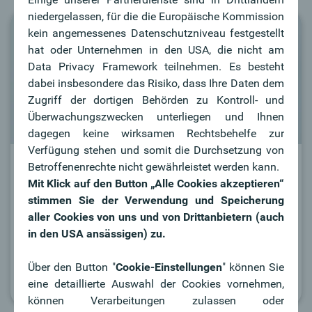
niedergelassen, für die die Europäische Kommission
kein angemessenes Datenschutzniveau festgestellt
hat oder Unternehmen in den USA, die nicht am
Data Privacy Framework teilnehmen. Es besteht
dabei insbesondere das Risiko, dass Ihre Daten dem
Zugriff der dortigen Behörden zu Kontroll- und
Überwachungszwecken unterliegen und Ihnen
dagegen keine wirksamen Rechtsbehelfe zur
Verfügung stehen und somit die Durchsetzung von
Währungssicherung
Betroffenenrechte nicht gewährleistet werden kann.
Mit Klick auf den Button „Alle Cookies akzeptieren“
Sie möchten Ihr Währungsrisiko minimieren und
stimmen Sie der Verwendung und Speicherung
Ertragschancen in diesen Bereichen bestmöglich
aller Cookies von uns und von Drittanbietern (auch
wahrnehmen? Verschaffen Sie sich einen Überblick
in den USA ansässigen) zu.
über die Instrumente im Währungsmanagement.
Über den Button "
Cookie-Einstellungen
" können Sie
Mehr Infos
eine detaillierte Auswahl der Cookies vornehmen,
können Verarbeitungen zulassen oder