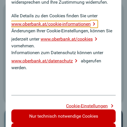
widersprechen und Ihre Zustimmung widerrufen.
Forderungs-
Alle Details zu den Cookies finden Sie unter
versicherung & Bundesgarantien
www.oberbank.at/cookie-informationen
Änderungen Ihrer Cookie-Einstellungen, können Sie
jederzeit unter
www.oberbank.at/cookies
Durch aktives Risiko-Management sichern Sie Ihre
vornehmen.
Umsätze und Erträge aus Ihren Geschäften im In- und
Informationen zum Datenschutz können unter
Ausland.
www.oberbank.at/datenschutz
abgerufen
werden.
Mehr Infos
Cookie-Einstellungen
Nur technisch notwendige Cookies