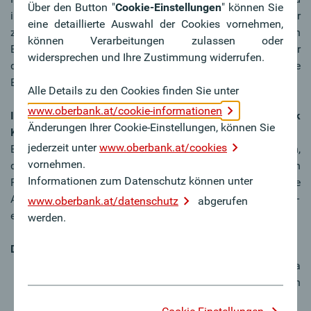
Über den Button "
Cookie-Einstellungen
" können Sie
insbesondere die
Wohnbauförderungen
der Bundesländer
eine detaillierte Auswahl der Cookies vornehmen,
zu beachten. Die Vorteile variieren dabei jedoch von
können Verarbeitungen zulassen oder
Bundesland zu Bundesland: z.B. laufende Zuschüsse über
widersprechen und Ihre Zustimmung widerrufen.
die Laufzeit der Finanzierung oder nicht rückzahlbare
Einmalzuschüsse.
Alle Details zu den Cookies finden Sie unter
www.oberbank.at/cookie-informationen
Individuelles Finanzierungskonzept für Oberbank
Änderungen Ihrer Cookie-Einstellungen, können Sie
Kund:innen
jederzeit unter
www.oberbank.at/cookies
Egal, in welcher Lebenssituation Sie sich aktuell befinden,
vornehmen.
die Oberbank bietet die maßgeschneiderten
Informationen zum Datenschutz können unter
Finanzierungslösungen dafür. Bei uns gibt es keine
Angebote „von der Stange“, sondern einen „Maßanzug“ –
www.oberbank.at/datenschutz
abgerufen
ein individuelles Finanzierungskonzept.
werden.
Die Vorteile der Oberbank:
Erweiterte Beratungszeiten in der Filiale, via
Videoberatung oder mit einem Beratungstermin auch
bei Kund:innen zu Hause