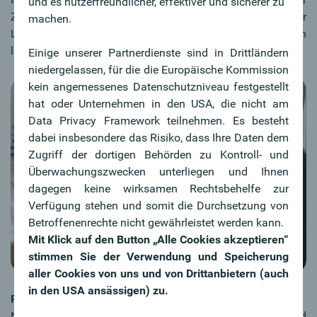
und es nutzerfreundlicher, effektiver und sicherer zu
Zwischenfinanzierung eingerichtetes Konto. Während der
machen.
Laufzeit müssen keine Raten bezahlt werden, sondern
lediglich die Zinsen.
Einige unserer Partnerdienste sind in Drittländern
niedergelassen, für die die Europäische Kommission
kein angemessenes Datenschutzniveau festgestellt
hat oder Unternehmen in den USA, die nicht am
Data Privacy Framework teilnehmen. Es besteht
dabei insbesondere das Risiko, dass Ihre Daten dem
Zugriff der dortigen Behörden zu Kontroll- und
Überwachungszwecken unterliegen und Ihnen
dagegen keine wirksamen Rechtsbehelfe zur
Verfügung stehen und somit die Durchsetzung von
Betroffenenrechte nicht gewährleistet werden kann.
Mit Klick auf den Button „Alle Cookies akzeptieren“
stimmen Sie der Verwendung und Speicherung
aller Cookies von uns und von Drittanbietern (auch
in den USA ansässigen) zu.
Förderungen
Neben der Finanzierung aus Eigenmitteln sind