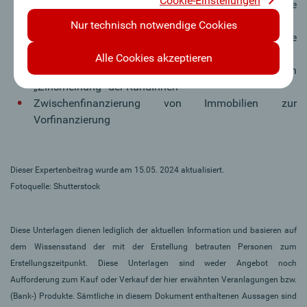
Cookie-Einstellungen
Kein Angebot „von der Stange“, sondern gemeinsame
Erarbeitung des individuellen Finanzierungsmixes
Nur technisch notwendige Cookies
Umfassende Information über die
Finanzierungsvarianten und „Hintergrundwissen“
Alle Cookies akzeptieren
Wohnbaufinanzierung fest und variabel je nach
„Zinsmeinung“ der KundInnen
Zwischenfinanzierung von Immobilien zur
Vorfinanzierung
Dieser Expertenbeitrag wurde am 15.05. 2024 aktualisiert.
Fotoquelle: Shutterstock
Diese Unterlagen dienen lediglich der aktuellen Information und basieren auf
dem Wissensstand der mit der Erstellung betrauten Personen zum
Erstellungszeitpunkt. Diese Unterlagen sind weder Angebot noch
Aufforderung zum Kauf oder Verkauf der hier erwähnten Veranlagungen bzw.
(Bank-) Produkte. Sämtliche in diesem Dokument enthaltenen Aussagen sind