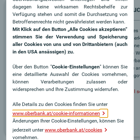
dagegen keine wirksamen Rechtsbehelfe zur
Beratungstermin
Produc
Verfügung stehen und somit die Durchsetzung von
vereinbaren
Betroffenenrechte nicht gewährleistet werden kann.
Mit Klick auf den Button „Alle Cookies akzeptieren“
Wichtiges f
stimmen Sie der Verwendung und Speicherung
Wiederver
Persönliche Beratung ist Private
aller Cookies von uns und von Drittanbietern (auch
Emissionen
Banking.
in den USA ansässigen) zu.
§31(13) W
die Oberba
Wir beraten Kund:innen mit
Über den Button "
Cookie-Einstellungen
" können Sie
Sie bitte a
besonderen Anlageansprüchen
eine detaillierte Auswahl der Cookies vornehmen,
productgo
umfassend und intensiv.
können Verarbeitungen zulassen oder
widersprechen und Ihre Zustimmung widerrufen.
Mail 
Jetzt Termin vereinbaren
Alle Details zu den Cookies finden Sie unter
www.oberbank.at/cookie-informationen
Änderungen Ihrer Cookie-Einstellungen, können Sie
jederzeit unter
www.oberbank.at/cookies
vornehmen.