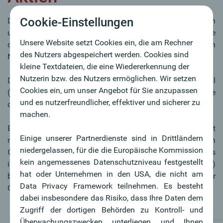
Cookie-Einstellungen
Die Aktie ist ein Wertpapier, das einen Anteil am Vermögen
und am Ertrag der Aktiengesellschaft verbrieft. Die Höhe
Unsere Website setzt Cookies ein, die am Rechner
des Anteiles wird in Österreich durch einen fixen Betrag, den
des Nutzers abgespeichert werden. Cookies sind
Nennwert (=Nominale), dargestellt.
kleine Textdateien, die eine Wiedererkennung der
Nutzerin bzw. des Nutzers ermöglichen. Wir setzen
Die Summe aller Nennwerte ergibt das Aktienkapital
Cookies ein, um unser Angebot für Sie anzupassen
(Gesamtnominale). Im Zuge der Euro-Umstellung wurde
und es nutzerfreundlicher, effektiver und sicherer zu
das Aktienkapital in Stückaktien unterteilt.
machen.
Eine Aktiengesellschaft (AG) ist eine Kapitalgesellschaft
Einige unserer Partnerdienste sind in Drittländern
mit eigener Rechtspersönlichkeit (juristische Person), deren
niedergelassen, für die die Europäische Kommission
Gesellschafter:innen (Aktionäre) mit ihren Einlagen auf das
kein angemessenes Datenschutzniveau festgestellt
in Anteilen (Aktien) zerlegte Aktienkapital (Grundkapital)
hat oder Unternehmen in den USA, die nicht am
beteiligt sind, ohne persönlich für die Verbindlichkeiten der
Data Privacy Framework teilnehmen. Es besteht
Gesellschaft zu haften.
dabei insbesondere das Risiko, dass Ihre Daten dem
Zugriff der dortigen Behörden zu Kontroll- und
Überwachungszwecken unterliegen und Ihnen