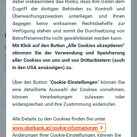
dabei insbesondere das Risiko, dass Ihre Daten dem
Zugriff der dortigen Behörden zu Kontroll- und
1 Jahr
5,42000
Überwachungszwecken unterliegen und Ihnen
dagegen keine wirksamen Rechtsbehelfe zur
Verfügung stehen und somit die Durchsetzung von
ICE-Swap EUR
Betroffenenrechte nicht gewährleistet werden kann.
Mit Klick auf den Button „Alle Cookies akzeptieren“
Letzte Aktualisierung 07.08.2026
stimmen Sie der Verwendung und Speicherung
aller Cookies von uns und von Drittanbietern (auch
Laufzeit
EUR
in den USA ansässigen) zu.
2 Jahre
2,97300
Über den Button "
Cookie-Einstellungen
" können Sie
eine detaillierte Auswahl der Cookies vornehmen,
können Verarbeitungen zulassen oder
3 Jahre
2,99000
widersprechen und Ihre Zustimmung widerrufen.
4 Jahre
3,00100
Alle Details zu den Cookies finden Sie unter
www.oberbank.at/cookie-informationen
5 Jahre
3,01800
Änderungen Ihrer Cookie-Einstellungen, können Sie