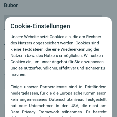
Bubor
Laufzeit
Wert
Cookie-Einstellungen
Unsere Website setzt Cookies ein, die am Rechner
1 Woche
5,75000
des Nutzers abgespeichert werden. Cookies sind
kleine Textdateien, die eine Wiedererkennung der
1 Monat
5,73000
Nutzerin bzw. des Nutzers ermöglichen. Wir setzen
Cookies ein, um unser Angebot für Sie anzupassen
2 Monate
5,63000
und es nutzerfreundlicher, effektiver und sicherer zu
machen.
3 Monate
5,57000
Einige unserer Partnerdienste sind in Drittländern
niedergelassen, für die die Europäische Kommission
6 Monate
5,52000
kein angemessenes Datenschutzniveau festgestellt
hat oder Unternehmen in den USA, die nicht am
9 Monate
5,47000
Data Privacy Framework teilnehmen. Es besteht