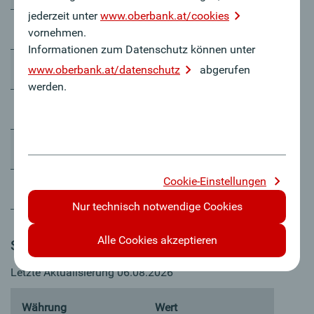
jederzeit unter
www.oberbank.at/cookies
6 Jahre
3,04400
vornehmen.
Informationen zum Datenschutz können unter
7 Jahre
3,07500
www.oberbank.at/datenschutz
abgerufen
werden.
8 Jahre
3,10900
9 Jahre
3,14300
Cookie-Einstellungen
10 Jahre
3,17700
Nur technisch notwendige Cookies
Alle Cookies akzeptieren
Saron
Letzte Aktualisierung 06.08.2026
Währung
Wert