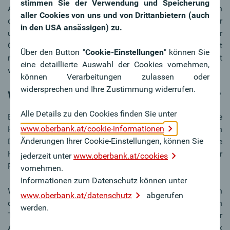
stimmen Sie der Verwendung und Speicherung
Als Nachteile sind die höheren Kosten zu nennen, die durch
aller Cookies von uns und von Drittanbietern (auch
die Grundbucheintragung entstehen. Ein Verkauf ist nur
in den USA ansässigen) zu.
unter der Bedingung möglich, dass der offene Saldo zur
Gänze getilgt wird. Eine Vermietung ist jedoch jederzeit
Über den Button "
Cookie-Einstellungen
" können Sie
möglich, da die Immobilie von den Eigentümern frei genutzt
eine detaillierte Auswahl der Cookies vornehmen,
werden kann.
können Verarbeitungen zulassen oder
widersprechen und Ihre Zustimmung widerrufen.
Welche Arten von Hypotheken gibt es?
Alle Details zu den Cookies finden Sie unter
Bei Hypotheken gilt es zwei Begriffe zu unterscheiden: Die
www.oberbank.at/cookie-informationen
Höchstbetragshypothek und die Festbetragshypothek, auch
Änderungen Ihrer Cookie-Einstellungen, können Sie
Darlehenshypothek genannt. Die Entscheidung, welche
Hypothek zur Anwendung kommt, ist abhängig von der
jederzeit unter
www.oberbank.at/cookies
Finanzierungsform.
vornehmen.
Informationen zum Datenschutz können unter
Wird eine Höchstbetragshypothek eingetragen, dann kann
www.oberbank.at/datenschutz
abgerufen
dieses Pfand immer wieder verwendet werden. Ist z. B. ein
werden.
Teil des Kredites bereits getilgt, so kann bei einer
Aufstockung die bestehende Höchstbetragshypothek