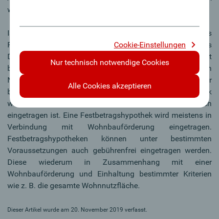
wieder als Sicherheit herangezogen werden.
Ist eine Festbetragshypothek eingetragen, kann dieses
Cookie-Einstellungen
Pfandrecht nur für einen einzigen Kredit bzw. ein einziges
Darlehen verwendet werden. Eine „Wiederausnützung“ ist
Nur technisch notwendige Cookies
bei diesem Pfandrecht nicht möglich. So können
Nachranggläubiger damit kalkulieren, dass nach einer
Alle Cookies akzeptieren
bestimmten Zeit (Laufzeit des Darlehens) die Hypothek
wertlos ist, auch wenn diese weiterhin im Grundbuch
eingetragen ist. Eine Festbetragshypothek wird meistens in
Verbindung mit Wohnbauförderung eingetragen.
Festbetragshypotheken können unter bestimmten
Voraussetzungen auch gebührenfrei eingetragen werden.
Diese wiederum in Zusammenhang mit einer
Wohnbauförderung und Einhaltung bestimmter Kriterien
wie z. B. die gesamte Wohnnutzfläche.
Dieser Artikel wurde am 20. November 2019 verfasst.