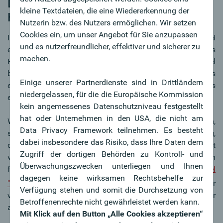
Das sind die Vor- und Nachteile von
kleine Textdateien, die eine Wiedererkennung der
Hypothekendarlehen
Nutzerin bzw. des Nutzers ermöglichen. Wir setzen
Cookies ein, um unser Angebot für Sie anzupassen
ImmobilienbesitzerInnen müssen berücksichtigen, dass bei
und es nutzerfreundlicher, effektiver und sicherer zu
einem Hypothekendarlehen nicht der volle Kaufpreis eines
machen.
Hauses als Hypothek eingesetzt werden kann. In der Regel
beläuft sich die Hypothekenhöhe auf 60 bis 70 Prozent des
Einige unserer Partnerdienste sind in Drittländern
ermittelten Verkehrswerts. Wird mehr Geld benötigt, muss
niedergelassen, für die die Europäische Kommission
eine weitere Liegenschaft angeboten werden.
kein angemessenes Datenschutzniveau festgestellt
hat oder Unternehmen in den USA, die nicht am
Wenn Sie eine Hypothek auf Ihre Liegenschaft aufnehmen,
Data Privacy Framework teilnehmen. Es besteht
sind die Zinsen niedriger als bei einer Konsumfinanzierung,
dabei insbesondere das Risiko, dass Ihre Daten dem
da mit der Eintragung ins Grundbuch bereits eine Sicherheit
Zugriff der dortigen Behörden zu Kontroll- und
vorhanden ist. Zudem besteht die Möglichkeit, zwischen
Überwachungszwecken unterliegen und Ihnen
festen und variablen Zinsen (
Zum Artikel
dagegen keine wirksamen Rechtsbehelfe zur
"Kreditvertrag"
) zu wählen. Und auch die Möglichkeit zur
Verfügung stehen und somit die Durchsetzung von
vorzeitigen Rückzahlung gestaltet diese Kreditform sehr
Betroffenenrechte nicht gewährleistet werden kann.
attraktiv.
Mit Klick auf den Button „Alle Cookies akzeptieren“