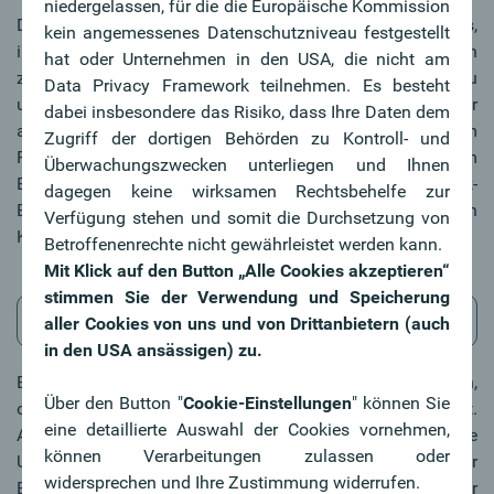
niedergelassen, für die die Europäische Kommission
Die Aufgabe der KundenberaterInnen der Oberbank ist es,
kein angemessenes Datenschutzniveau festgestellt
individuelle Finanzierungslösungen anzubieten, die Risiken
hat oder Unternehmen in den USA, die nicht am
zu minimieren und ihre KundInnen bestmöglich zu
Data Privacy Framework teilnehmen. Es besteht
unterstützen. Da fällt aber schon einmal der ein oder
dabei insbesondere das Risiko, dass Ihre Daten dem
andere branchenspezifische Terminus. Um sich im
Zugriff der dortigen Behörden zu Kontroll- und
Fachjargon zurechtzufinden und sich beim
Überwachungszwecken unterliegen und Ihnen
Bankengespräch auszukennen, haben unsere Oberbank-
dagegen keine wirksamen Rechtsbehelfe zur
ExpertInnen die wichtigsten Begriffe rund um den
Verfügung stehen und somit die Durchsetzung von
Kreditvertrag zusammengetragen und erklären:
Betroffenenrechte nicht gewährleistet werden kann.
Mit Klick auf den Button „Alle Cookies akzeptieren“
stimmen Sie der Verwendung und Speicherung
Finanzierungsmix
aller Cookies von uns und von Drittanbietern (auch
in den USA ansässigen) zu.
Bei jeder Finanzierung sollte auf alle Fälle geprüft werden,
Über den Button "
Cookie-Einstellungen
" können Sie
ob auch eine Förderung der öffentlichen Hand möglich ist.
eine detaillierte Auswahl der Cookies vornehmen,
Alle Bundesländer bieten hierzu diverse unterschiedliche
können Verarbeitungen zulassen oder
Unterstützungen an. Diese reichen von der
widersprechen und Ihre Zustimmung widerrufen.
Errichtungsförderung zur Kaufförderung bis hin zur