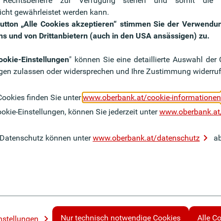
 Rechtsbehelfe zur Verfügung stehen und somit die 
icht gewährleistet werden kann.
Button „Alle Cookies akzeptieren“ stimmen Sie der Verwend
ns und von Drittanbietern (auch in den USA ansässigen) zu.
oom
OberbankTV
ookie-Einstellungen
" können Sie eine detaillierte Auswahl de
gen zulassen oder widersprechen und Ihre Zustimmung widerruf
e top informiert über alle
Bleiben Sie informiert, mit
sse, Events, Finanzmarkt
Eventnachberichte, News, Er
Cookies finden Sie unter
www.oberbank.at/cookie-informationen
okie-Einstellungen, können Sie jederzeit unter
www.oberbank.at
Zu den OberbankTV-Video
 Datenschutz können unter
www.oberbank.at/datenschutz
ab
Nur technisch notwendige Cookies
Alle C
nstellungen