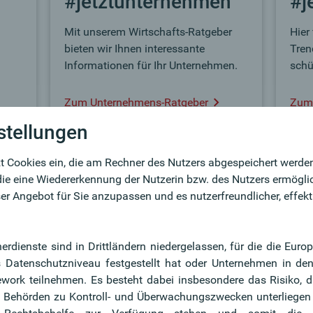
#jetztunternehmen
#j
Mit unserem Wirtschafts-Ratgeber
Hier
bieten wir Ihnen interessante
Tren
Informationen für Ihr Unternehmen.
schü
Zum Unternehmens-Ratgeber
Zum
stellungen
t Cookies ein, die am Rechner des Nutzers abgespeichert werde
 die eine Wiedererkennung der Nutzerin bzw. des Nutzers ermögli
er Angebot für Sie anzupassen und es nutzerfreundlicher, effekt
nerdienste sind in Drittländern niedergelassen, für die die Eu
Datenschutzniveau festgestellt hat oder Unternehmen in de
work teilnehmen. Es besteht dabei insbesondere das Risiko, 
en Behörden zu Kontroll- und Überwachungszwecken unterliege