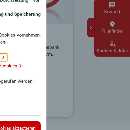
Durchsetzung von
Kontakt
ung und Speicherung
Filialfinder
r Cookies vornehmen,
en.
 aktuellen Videos der Oberbank:
Karriere & Jobs
klärvideos, Services, uvm.
/cookies
s
gerufen werden.
ookies akzeptieren