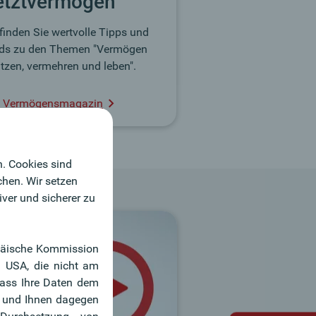
etztvermögen
 finden Sie wertvolle Tipps und
ds zu den Themen "Vermögen
tzen, vermehren und leben".
 Vermögensmagazin
n. Cookies sind
chen. Wir setzen
iver und sicherer zu
ropäische Kommission
n USA, die nicht am
dass Ihre Daten dem
n und Ihnen dagegen