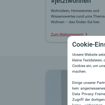
#jetztwohnen
Wohnideen, Homestories und
Wissenswertes rund ums Thema
Wohnen – das finden Sie hier.
Zum Wohnmagazin
Cookie-Ein
Unsere Website setz
kleine Textdateien,
Cookies ein, um uns
machen.
Einige unserer Part
kein angemessenes 
Data Privacy Frame
Zugriff der dortig