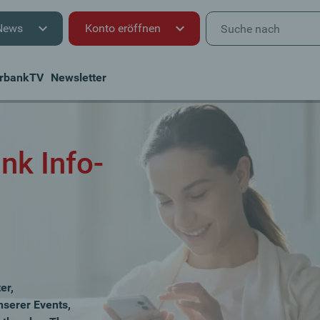
News
Konto eröffnen
rbankTV
Newsletter
nk Info-
er,
nserer Events,