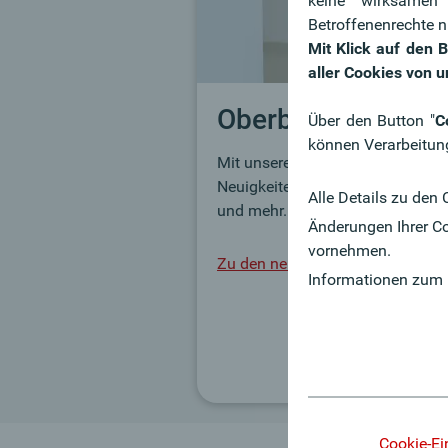
keine wirksamen
Betroffenenrechte n
Mit Klick auf den 
aller Cookies von u
Oberbank Newsr
Über den Button "
C
können Verarbeitun
Mit unserem Newsroom bleiben Si
Neuigkeiten in den Bereichen Pre
Alle Details zu den 
und mehr.
Änderungen Ihrer Co
vornehmen.
Zu den neuesten Beiträgen
Informationen zum
Cookie-Ei