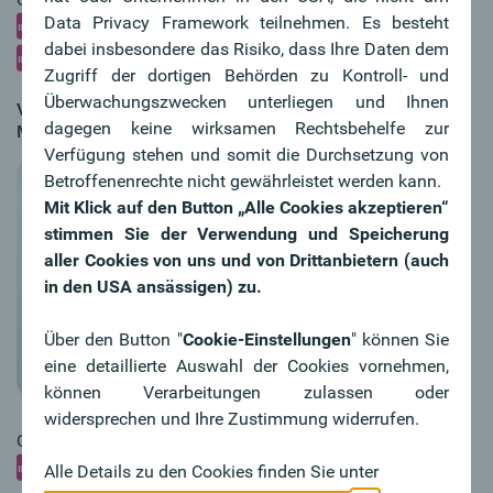
Data Privacy Framework teilnehmen. Es besteht
Druckauflösung Vollbild
dabei insbesondere das Risiko, dass Ihre Daten dem
Druckauflösung Portrait
Zugriff der dortigen Behörden zu Kontroll- und
Überwachungszwecken unterliegen und Ihnen
Vorstandsdirektorin
dagegen keine wirksamen Rechtsbehelfe zur
a
Mag.
Isabella Lehner, MBA
Verfügung stehen und somit die Durchsetzung von
Betroffenenrechte nicht gewährleistet werden kann.
Mit Klick auf den Button „Alle Cookies akzeptieren“
stimmen Sie der Verwendung und Speicherung
aller Cookies von uns und von Drittanbietern (auch
in den USA ansässigen) zu.
Über den Button "
Cookie-Einstellungen
" können Sie
eine detaillierte Auswahl der Cookies vornehmen,
können Verarbeitungen zulassen oder
widersprechen und Ihre Zustimmung widerrufen.
Quelle: Sabine Kneidinger
Alle Details zu den Cookies finden Sie unter
Druckauflösung