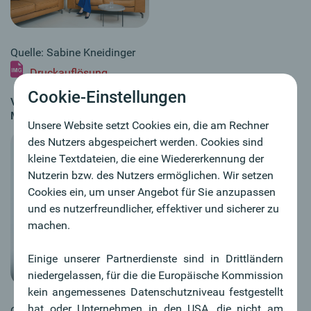
Quelle: Sabine Kneidinger
Druckauflösung
Cookie-Einstellungen
Vorstandsdirektorin
a
Mag.
Isabella Lehner, MBA
Unsere Website setzt Cookies ein, die am Rechner
des Nutzers abgespeichert werden. Cookies sind
kleine Textdateien, die eine Wiedererkennung der
Nutzerin bzw. des Nutzers ermöglichen. Wir setzen
Cookies ein, um unser Angebot für Sie anzupassen
und es nutzerfreundlicher, effektiver und sicherer zu
machen.
Einige unserer Partnerdienste sind in Drittländern
niedergelassen, für die die Europäische Kommission
kein angemessenes Datenschutzniveau festgestellt
hat oder Unternehmen in den USA, die nicht am
Quelle: Joachim Haslinger