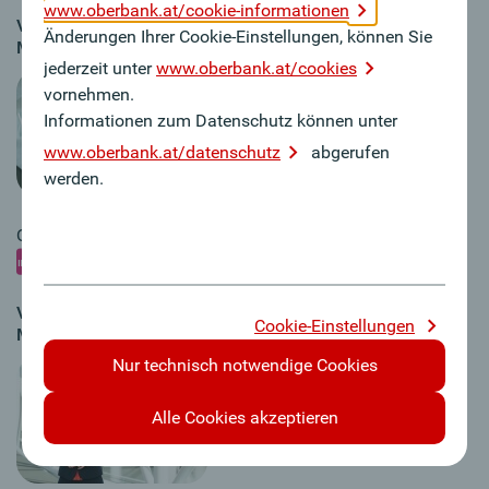
www.oberbank.at/cookie-informationen
Vorstandsdirektorin
Änderungen Ihrer Cookie-Einstellungen, können Sie
a
Mag.
Isabella Lehner, MBA
jederzeit unter
www.oberbank.at/cookies
vornehmen.
Informationen zum Datenschutz können unter
www.oberbank.at/datenschutz
abgerufen
werden.
Quelle: Sabine Kneidinger
Druckauflösung
Vorstandsdirektorin
Cookie-Einstellungen
a
Mag.
Isabella Lehner, MBA
Nur technisch notwendige Cookies
Alle Cookies akzeptieren