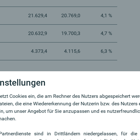
21.629,4
20.769,0
4,1 %
20.632,9
19.700,3
4,7 %
4.373,4
4.115,6
6,3 %
nstellungen
etzt Cookies ein, die am Rechner des Nutzers abgespeichert we
dateien, die eine Wiedererkennung der Nutzerin bzw. des Nutzers
in, um unser Angebot für Sie anzupassen und es nutzerfreundlich
machen.
Partnerdienste sind in Drittländern niedergelassen, für die