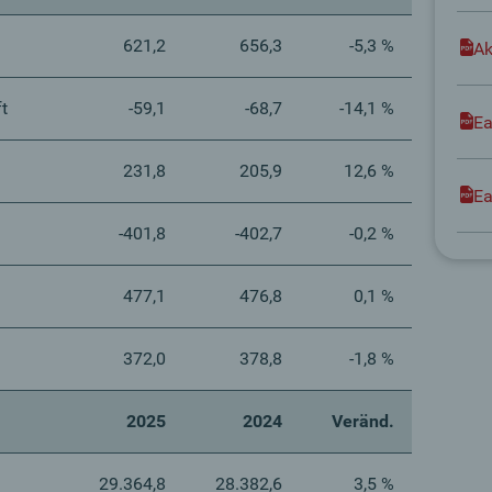
621,2
656,3
-5,3 %
Ak
t
-59,1
-68,7
-14,1 %
Ea
231,8
205,9
12,6 %
Ea
-401,8
-402,7
-0,2 %
477,1
476,8
0,1 %
372,0
378,8
-1,8 %
2025
2024
Veränd.
29.364,8
28.382,6
3,5 %