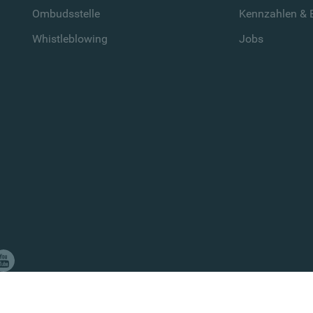
Ombudsstelle
Kennzahlen & B
Whistleblowing
Jobs