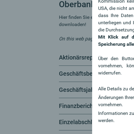
Kommission kein
Oberbank Publikati
USA, die nicht a
dass Ihre Daten
Hier finden Sie eine Liste wichtig
unterliegen und
downloaden!
die Durchsetzung
Mit Klick auf 
On this web page you can download
Speicherung alle
Aktionärsreport / Interim R
Über den Butto
vornehmen, kö
Geschäftsbericht / Annual R
widerrufen.
Alle Details zu d
Geschäftsjahr auf einen Bli
Änderungen Ihrer
vornehmen.
Finanzbericht
Informationen z
werden.
Einzelabschluss