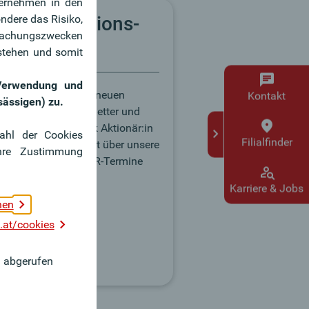
ternehmen in den
ndere das Risiko,
vestor Relations-
rwachungszwecken
wsletter
stehen und somit
 Verwendung und
nieren Sie unseren neuen
Kontakt
sässigen) zu.
stor Relations-Newsletter und
ben Sie als Oberbank Aktionär:in
wahl der Cookies
Filialfinder
r bestens informiert über unsere
hre Zustimmung
häftsentwicklung, IR-Termine
mehr.
Karriere & Jobs
nen
 Anmeldung
at/cookies
abgerufen