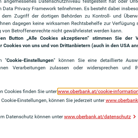
 angemessenes Datenschutzniveau festgestellt hat oder Un
onen
m Data Privacy Framework teilnehmen. Es besteht dabei insbeso
In
 dem Zugriff der dortigen Behörden zu Kontroll- und Übe
er Publikationen der Oberbank – einfach auswählen und
Ne
 Ihnen dagegen keine wirksamen Rechtsbehelfe zur Verfügung 
 von Betroffenenrechte nicht gewährleistet werden kann.
den Button „Alle Cookies akzeptieren“ stimmen Sie der
 the most important publications of Oberbank AG.
Abon
r Cookies von uns und von Drittanbietern (auch in den USA an
Inve
blei
eport to Shareholders
n "
Cookie-Einstellungen
" können Sie eine detaillierte Aus
imme
nnen Verarbeitungen zulassen oder widersprechen und I
Gesc
eport
und 
en Cookies finden Sie unter
www.oberbank.at/cookie-informatio
ck
Zur
 Cookie-Einstellungen, können Sie jederzeit unter
www.oberbank.
um Datenschutz können unter
www.oberbank.at/datenschutz