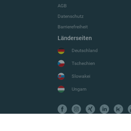
AGB
Datenschutz
Barrierefreiheit
Länderseiten
Deutschland
Tschechien
Slowakei
Ungarn