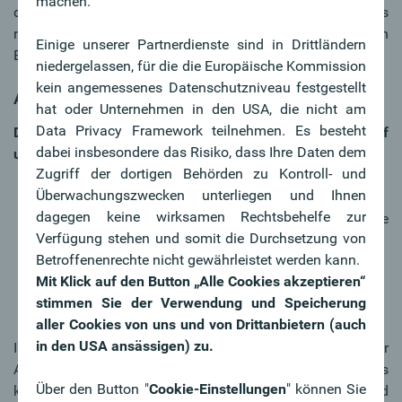
machen.
die das 50. Lebensjahr vollendet haben. Dabei kommt es
nicht darauf an, wie viele Arbeitnehmer:innen im konkreten
Einige unserer Partnerdienste sind in Drittländern
Betrieb beschäftigt sind.
niedergelassen, für die die Europäische Kommission
kein angemessenes Datenschutzniveau festgestellt
Ansprüche, Pflichten und Fristen
hat oder Unternehmen in den USA, die nicht am
Data Privacy Framework teilnehmen. Es besteht
Die Beendigung eines Arbeitsverhältnisses kann auf
dabei insbesondere das Risiko, dass Ihre Daten dem
unterschiedliche Weise erfolgen:
Zugriff der dortigen Behörden zu Kontroll- und
Überwachungszwecken unterliegen und Ihnen
Kündigung durch den Arbeitgeber/die Arbeitgeberin
dagegen keine wirksamen Rechtsbehelfe zur
Kündigung durch den Arbeitnehmer/die
Verfügung stehen und somit die Durchsetzung von
Arbeitnehmerin
Betroffenenrechte nicht gewährleistet werden kann.
Entlassung
Mit Klick auf den Button „Alle Cookies akzeptieren“
Vorzeitiger Austritt aus gesundheitlichen Gründen
stimmen Sie der Verwendung und Speicherung
Einvernehmliche Auflösung
aller Cookies von uns und von Drittanbietern (auch
in den USA ansässigen) zu.
In jedem Fall muss die Arbeitgeberin/der Arbeitgeber
Ansprüche, Pflichten und Fristen beachten. Darüber hinaus
Über den Button "
Cookie-Einstellungen
" können Sie
können Arbeitsverhältnisse ausgesetzt werden, vom Tod