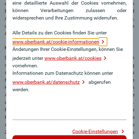
eine detaillierte Auswahl der Cookies vornehmen,
der Arbeitgeberin/des Arbeitgebers oder von einem
können Verarbeitungen zulassen oder
Betriebsübergang betroffen sein. In manchen Fällen sind
widersprechen und Ihre Zustimmung widerrufen.
ArbeitgeberInnen, die ArbeitnehmerInnen kündigen wollen,
durch das Frühwarnsystem verpflichtet, vorab das
Alle Details zu den Cookies finden Sie unter
Arbeitsmarktservice (AMS) zu informieren.
www.oberbank.at/cookie-informationen
Kündigung durch Arbeitgeber:in
Änderungen Ihrer Cookie-Einstellungen, können Sie
Die Kündigung von Arbeitnehmer:nnen erfolgt schriftlich
jederzeit unter
www.oberbank.at/cookies
oder mündlich. Aus Beweisgründen soll die Kündigung
vornehmen.
schriftlich erfolgen. Sie kann auch während eines
Informationen zum Datenschutz können unter
Krankenstandes ausgesprochen werden. Die
www.oberbank.at/datenschutz
abgerufen
Kündigungsfrist ist der Zeitraum, der zwischen dem
werden.
Ausspruch der Kündigung und dem beabsichtigten Ende
des Arbeitsverhältnisses (Kündigungstermin) liegen muss.
Für Arbeiter:innen und Angestellte gelten unterschiedlichen
Kündigungstermine, die eingehalten werden müssen, sowie
auch unterschiedliche Kündigungsfristen. Eine
Cookie-Einstellungen
Zustimmung oder Ablehnung der Arbeitnehmerin/des