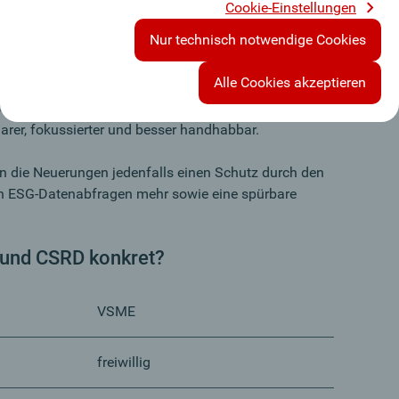
 Unternehmen
eine deutliche Entlastung von
Cookie-Einstellungen
gkeit bleibt dennoch relevant für Kund:innen,
Nur technisch notwendige Cookies
tspartner:innen. Unsere Empfehlung: Orientierung am
freiwillige Lösung.
Alle Cookies akzeptieren
oßunternehmen
bleiben die Berichtspflichten bestehen,
arer, fokussierter und besser handhabbar.
en die Neuerungen jedenfalls einen Schutz durch den
n ESG-Datenabfragen mehr sowie eine spürbare
und CSRD konkret?
VSME
freiwillig