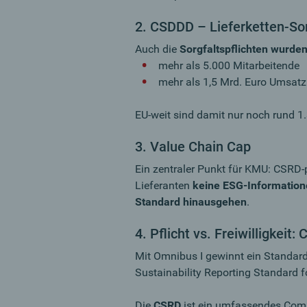
2. CSDDD – Lieferketten-Sor
Auch die
Sorgfaltspflichten wurden
mehr als 5.000 Mitarbeitende
mehr als 1,5 Mrd. Euro Umsatz
EU-weit sind damit nur noch rund 1
3. Value Chain Cap
Ein zentraler Punkt für KMU: CSRD-
Lieferanten
keine ESG-Informatione
Standard hinausgehen
.
4. Pflicht vs. Freiwilligkei
Mit Omnibus I gewinnt ein Standar
Sustainability Reporting Standard 
Die
CSRD
ist ein umfassendes Com