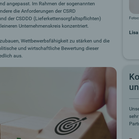
end angepasst. Im Rahmen der sogenannten
sondere die Anforderungen der CSRD
und der CSDDD (Lieferkettensorgfaltspflichten)
Fotocr
kleineren Unternehmenskreis konzentriert.
Lisa
abzubauen, Wettbewerbsfähigkeit zu stärken und die
litische und wirtschaftliche Bewertung dieser
edlich aus.
Ko
un
Unse
sehr
Part