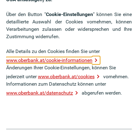
ard der speziell für kleine und mittlere Unternehmen
nehmen entwickelt wurde.
Über den Button "
Cookie-Einstellungen
" können Sie eine
detaillierte Auswahl der Cookies vornehmen, können
Verarbeitungen zulassen oder widersprechen und Ihre
 sehr große Unternehmen
Zustimmung widerrufen.
Standards
tark formalisiert
Alle Details zu den Cookies finden Sie unter
keit, Governance, Strategie, Kennzahlen
www.oberbank.at/cookie-informationen
Änderungen Ihrer Cookie-Einstellungen, können Sie
jederzeit unter
www.oberbank.at/cookies
vornehmen.
Informationen zum Datenschutz können unter
ichtspflichtige Unternehmen entwickelt
www.oberbank.at/datenschutz
abgerufen werden.
isinformationen
atenanforderungen in der Lieferkette
ternehmen konkret?