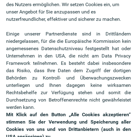
des Nutzers ermöglichen. Wir setzen Cookies ein, um
gfaltspflichten
unser Angebot für Sie anzupassen und es
nutzerfreundlicher, effektiver und sicherer zu machen.
 deutlich eingegrenzt
:
Einige unserer Partnerdienste sind in Drittländern
niedergelassen, für die die Europäische Kommission kein
angemessenes Datenschutzniveau festgestellt hat oder
.300 Unternehmen direkt betroffen.
Unternehmen in den USA, die nicht am Data Privacy
Framework teilnehmen. Es besteht dabei insbesondere
das Risiko, dass Ihre Daten dem Zugriff der dortigen
pflichtige Unternehmen dürfen von kleineren
Behörden zu Kontroll- und Überwachungszwecken
n verlangen, die über den freiwilligen VSME-
unterliegen und Ihnen dagegen keine wirksamen
Rechtsbehelfe zur Verfügung stehen und somit die
Durchsetzung von Betroffenenrechte nicht gewährleistet
t: CSRD und VSME im Vergleich
werden kann.
d stark an Bedeutung: der VSME (Voluntary
Mit Klick auf den Button „Alle Cookies akzeptieren“
for SMEs).
stimmen Sie der Verwendung und Speicherung aller
Cookies von uns und von Drittanbietern (auch in den
pliance-Instrument. Der
VSME
ist ein freiwilliger EU-
USA ansässigen) zu.