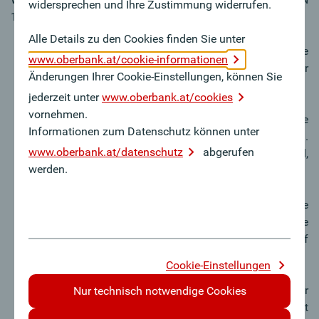
widersprechen und Ihre Zustimmung widerrufen.
13561, die auf dem jeweiligen Produkt stehen.
Alle Details zu den Cookies finden Sie unter
Windwiderstandsklasse 0
bedeutet, dass die Markise
www.oberbank.at/cookie-informationen
entweder überhaupt nicht windbeständig ist, oder der
Änderungen Ihrer Cookie-Einstellungen, können Sie
Windwiderstand nicht bestimmt wurde.
jederzeit unter
www.oberbank.at/cookies
vornehmen.
Windwiderstandsklasse 1
nimmt es mit Windstärke
Informationen zum Datenschutz können unter
4 auf, das entspricht einer Brise von rund 28 km/h.
www.oberbank.at/datenschutz
abgerufen
Dünne Zweige und Äste bewegen sich im Wind,
werden.
Papierfetzen werden aufgewirbelt.
Windwiderstandsklasse 2
hält einer steiferen Brise
von rund 38 km/h stand. Hier bewegen sich kleinere
Bäume im Wind, es bilden sich Schaumkronen auf
dem Wasser. Es entspricht der Windstärke 5.
Cookie-Einstellungen
Bei
Windwiderstandsklasse 3
kann die Markise sogar
Nur technisch notwendige Cookies
bis Windstärke 6 ausgefahren bleiben, das bedeutet