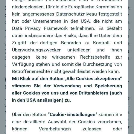
niedergelassen, für die die Europäische Kommission
Bei Mietwohnungen sollten wesentliche Änderungen mit
kein angemessenes Datenschutzniveau festgestellt
dem Vermieter/der Vermieterin vorab besprochen und in
hat oder Unternehmen in den USA, die nicht am
den Mietvertrag aufgenommen werden. Ist nichts
Data Privacy Framework teilnehmen. Es besteht
vereinbart, so darf ein Sonnenschutz, der nur eine
dabei insbesondere das Risiko, dass Ihre Daten dem
geringfügige Änderung darstellt, normalerweise angebracht
Zugriff der dortigen Behörden zu Kontroll- und
werden, auch wenn der Vermieter/die Vermieterin nicht
Überwachungszwecken unterliegen und Ihnen
(ausdrücklich) zustimmt. Ist für die Errichtung des
dagegen keine wirksamen Rechtsbehelfe zur
Sonnenschutzes eine bauliche Änderung notwendig, muss
Verfügung stehen und somit die Durchsetzung von
das unbedingt abgesprochen werden.
Betroffenenrechte nicht gewährleistet werden kann.
Mit Klick auf den Button „Alle Cookies akzeptieren“
Welche Windstärke halten Markisen und Co.
stimmen Sie der Verwendung und Speicherung
aus?
aller Cookies von uns und von Drittanbietern (auch
Je nachdem welches Sonnenschutzsystem Sie zu Hause
in den USA ansässigen) zu.
verwenden (abhängig von Produkt, Ausführung,
Montageart und individueller Einbausituation), gibt es
Über den Button "
Cookie-Einstellungen
" können Sie
unterschiedliche Empfehlungen, ab welcher Windstärke ein
eine detaillierte Auswahl der Cookies vornehmen,
Behang eingefahren werden sollte. Es gibt dafür vier
können Verarbeitungen zulassen oder
Windwiderstandsklassen nach europäischer Norm EN