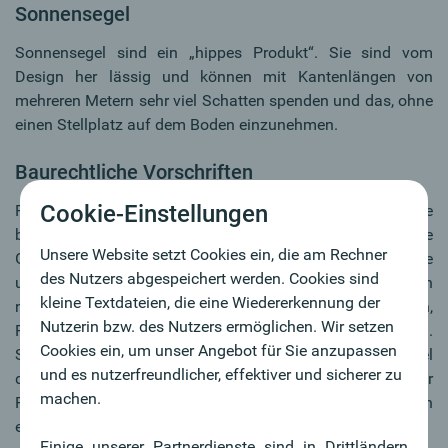
Sonnensegel
Sonnensegel sind ein „hippes Produkt“. Sie sind vom
Design her lässig und können mit Kantenlängen von
mehreren Metern sehr viel Schatten spenden und das, ohne
einen Stellplatz auf dem Boden einzunehmen.
Baurechtliche Vorschriften
Cookie-Einstellungen
Für Haus- und WohnungseigentümerInnen gilt: Sie
benötigen für Markisen oder Rollos keine behördliche
Unsere Website setzt Cookies ein, die am Rechner
Genehmigung, wenn für die Anbringung keine
des Nutzers abgespeichert werden. Cookies sind
ungewöhnlichen und aufwendigen baulichen Maßnahmen
kleine Textdateien, die eine Wiedererkennung der
notwendig sind. Innerhalb von Schutzzonen sind Markisen,
Nutzerin bzw. des Nutzers ermöglichen. Wir setzen
Rollos und Ähnliches jedoch bewilligungspflichtig.
Cookies ein, um unser Angebot für Sie anzupassen
Schutzzonen sind in der Regel Altstadtviertel, zum Beispiel
und es nutzerfreundlicher, effektiver und sicherer zu
die Gründerzeitviertel. Hier ist eine Bewilligung für
machen.
Rollläden, Außenjalousien, Markisen und dergleichen
erforderlich.
Einige unserer Partnerdienste sind in Drittländern