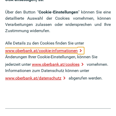
 kleinen Oase – für Menschen wie für Tiere. Ihr
Über den Button "
Cookie-Einstellungen
" können Sie eine
chsten Formen und Wassertiefen angelegt werden –
detaillierte Auswahl der Cookies vornehmen, können
ie LiebhaberIn bunter Gärten sind, dann fügt sich ein
Verarbeitungen zulassen oder widersprechen und Ihre
chilfpflanzen, Büschen und Sträuchern wunderbar in
Zustimmung widerrufen.
 Schwimmteich zulegt, sorgt daher ganz nebenbei für
Alle Details zu den Cookies finden Sie unter
www.oberbank.at/cookie-informationen
Änderungen Ihrer Cookie-Einstellungen, können Sie
jederzeit unter
www.oberbank.at/cookies
vornehmen.
Informationen zum Datenschutz können unter
www.oberbank.at/datenschutz
abgerufen werden.