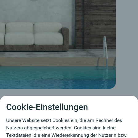
Cookie-Einstellungen
r sein soll: Der Naturpool
Unsere Website setzt Cookies ein, die am Rechner des
individuelle Lösung, bei der Sie einen Swimmingpool
Nutzers abgespeichert werden. Cookies sind kleine
n. Bodenplatten und Seitenwände werden händisch
Textdateien, die eine Wiedererkennung der Nutzerin bzw.
individuelles Becken, das dann auch noch mit