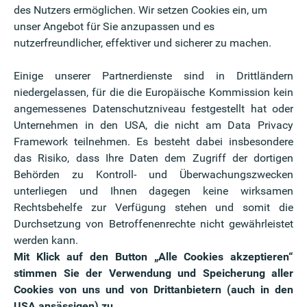
des Nutzers ermöglichen. Wir setzen Cookies ein, um
ird so zu einem edlen Treffpunkt für Familie und
unser Angebot für Sie anzupassen und es
ist, gibt es natürlich die Möglichkeit den Pool zu
nutzerfreundlicher, effektiver und sicherer zu machen.
hst lange vom Frühjahr bis zum Herbst zu genießen.
ere haben, ist es unbedingt geboten, eine Abdeckung
Einige unserer Partnerdienste sind in Drittländern
on Kunststofffolien oder festen Überdachungen.
niedergelassen, für die die Europäische Kommission kein
angemessenes Datenschutzniveau festgestellt hat oder
l als Pflege
Unternehmen in den USA, die nicht am Data Privacy
Framework teilnehmen. Es besteht dabei insbesondere
für die Pflege eines Pools immer wieder selbst Hand
das Risiko, dass Ihre Daten dem Zugriff der dortigen
Wasser sauber zu halten, müssen Sie mit einem
Behörden zu Kontroll- und Überwachungszwecken
ekten entfernen. Eine leistungsstarke Pumpe und
unterliegen und Ihnen dagegen keine wirksamen
 dafür, dass das Wasser im Pool stets sauber und
Rechtsbehelfe zur Verfügung stehen und somit die
Sie das gesamte Wasser ablassen, alle Rohre und
Durchsetzung von Betroffenenrechte nicht gewährleistet
it der Pumpe am besten warm einlagern. Und bevor
werden kann.
wieder von vorne beginnt, steht im Frühjahr eine
Mit Klick auf den Button „Alle Cookies akzeptieren“
Herstellers an.
stimmen Sie der Verwendung und Speicherung aller
Cookies von uns und von Drittanbietern (auch in den
lfühloase: Der Schwimmteich
USA ansässigen) zu.