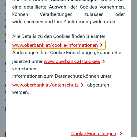
Hand sorgfältig geplant. Dazu Dr. Franz Gasselsberger:
eine detaillierte Auswahl der Cookies vornehmen,
„Gemeinsam mit dem Aufsichtsrat beschäftigen wir uns
können Verarbeitungen zulassen oder
seit meinem 60. Geburtstag intensiv mit dem
widersprechen und Ihre Zustimmung widerrufen.
Generationswechsel und er ist fast abgeschlossen. Nicht
nur im Vorstand, sondern auch auf der ersten
Alle Details zu den Cookies finden Sie unter
Führungsebene.“
www.oberbank.at/cookie-informationen
Änderungen Ihrer Cookie-Einstellungen, können Sie
jederzeit unter
www.oberbank.at/cookies
Pressefotos
finden Sie unter:
vornehmen.
www.oberbank.at/pressefotos
Informationen zum Datenschutz können unter
www.oberbank.at/datenschutz
abgerufen
Kontakt
werden.
a
Mag.
Beatrix Putz
+43 / 664 / 805565 380
beatrix.putz@oberbank.at
Cookie-Einstellungen