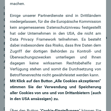
machen.
Generaldirektor Dr. Franz Gasselsberger:
„Mein Vertrag
läuft noch bis Mai 2027. Ich möchte aber kein Rumpf-
Einige unserer Partnerdienste sind in Drittländern
Geschäftsjahr starten, sondern das Jahr 2026
niedergelassen, für die die Europäische Kommission
abschließen und die Bank mit Beginn 2027 in jüngere
kein angemessenes Datenschutzniveau festgestellt
Hände legen. Nach 45 Jahren Oberbank, davon fast ein
hat oder Unternehmen in den USA, die nicht am
Vierteljahrhundert an der Spitze, ist es dann - im Alter von
Data Privacy Framework teilnehmen. Es besteht
fast 68 Jahren - auch genug.
dabei insbesondere das Risiko, dass Ihre Daten dem
Bis 31.12.2026 bleibe ich mit großer Freude
Zugriff der dortigen Behörden zu Kontroll- und
Generaldirektor der Oberbank und werde meine
Überwachungszwecken unterliegen und Ihnen
Aufgaben vollinhaltlich erfüllen. Denn: gespielt wird bis
dagegen keine wirksamen Rechtsbehelfe zur
zum Schluss!“
Verfügung stehen und somit die Durchsetzung von
Betroffenenrechte nicht gewährleistet werden kann.
Als Nachfolger für Dr. Franz Gasselsberger wird der
Mit Klick auf den Button „Alle Cookies akzeptieren“
Nominierungsausschuss dem Aufsichtsrat voraussichtlich
stimmen Sie der Verwendung und Speicherung
Vorstandsdirektor Martin Seiter, MBA vorschlagen.
aller Cookies von uns und von Drittanbietern (auch
Entsprechende Beschlüsse werden für März 2026 erwartet.
in den USA ansässigen) zu.
Der Generationswechsel in der Oberbank ist von langer
Über den Button "
Cookie-Einstellungen
" können Sie