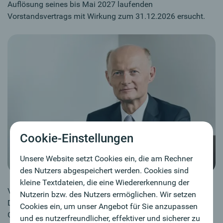
Auflösung seines bis Mai 2027 laufenden
Vorstandsvertrags mit Wirkung zum 31.12.2026 ersucht.
Cookie-Einstellungen
Unsere Website setzt Cookies ein, die am Rechner
des Nutzers abgespeichert werden. Cookies sind
kleine Textdateien, die eine Wiedererkennung der
Vorbehaltlich der Zustimmung des Aufsichtsrats scheidet
Nutzerin bzw. des Nutzers ermöglichen. Wir setzen
Dr. Franz Gasselsberger mit Ende 2026 aus der
Cookies ein, um unser Angebot für Sie anzupassen
Geschäftsleitung der Oberbank AG aus.
und es nutzerfreundlicher, effektiver und sicherer zu