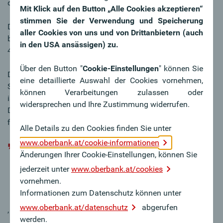
deutlich besser als viele Mitbewerber:innen.“
Mit Klick auf den Button „Alle Cookies akzeptieren“
stimmen Sie der Verwendung und Speicherung
Die Oberbank zählt mit einem Single A-Rating, zu den am
aller Cookies von uns und von Drittanbietern (auch
besten gerateten und mit einer Cost-Income Ratio von
in den USA ansässigen) zu.
43,03 % zu den produktivsten Banken Österreichs.
Über den Button "
Cookie-Einstellungen
" können Sie
Das Eigenkapital befindet sich auf europäischem
eine detaillierte Auswahl der Cookies vornehmen,
Spitzenniveau und steigt kontinuierlich, im Jahresabstand
können Verarbeitungen zulassen oder
ist es um weitere 5,4 % auf 4,3 Mrd. Euro angewachsen.
widersprechen und Ihre Zustimmung widerrufen.
Damit ist sichergestellt, dass das weitere Wachstum auch
finanziert werden kann.
Alle Details zu den Cookies finden Sie unter
www.oberbank.at/cookie-informationen
Die Oberbank ist strukturell so gut aufgestellt
Änderungen Ihrer Cookie-Einstellungen, können Sie
wie noch nie und wird in den nächsten fünf
jederzeit unter
www.oberbank.at/cookies
Jahren ihren erfolgreichen Wachstumskurs
vornehmen.
fortsetzen
Informationen zum Datenschutz können unter
www.oberbank.at/datenschutz
abgerufen
, blickt Dr. Franz Gasselsberger optimistisch in die Zukunft.
werden.