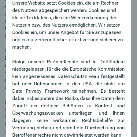
Unsere Website setzt Cookies ein, die am Rechner
Kundeneinlagen auf 20,6 Mrd. Euro gestiegen. Ergänzt um
des Nutzers abgespeichert werden. Cookies sind
die Volumina auf den Wertpapierdepots erreichen die
kleine Textdateien, die eine Wiedererkennung der
betreuten Kundengelder einen neuen Rekordwert von 43,1
Nutzerin bzw. des Nutzers ermöglichen. Wir setzen
Mrd. Euro. Ein sehr schöner Beweis für das Vertrauen der
Cookies ein, um unser Angebot für Sie anzupassen
Kund:innen in die Oberbank!
und es nutzerfreundlicher, effektiver und sicherer zu
machen.
Getrieben vom starken Private Banking Ergebnis und vom
Zahlungsverkehrsgeschäft ist das Provisionsergebnis
Einige unserer Partnerdienste sind in Drittländern
erneut im zweistelligen Bereich gewachsen. Es wurde ein
niedergelassen, für die die Europäische Kommission
beindruckender Zuwachs von 13,3 % auf 172,3 Mio. Euro
kein angemessenes Datenschutzniveau festgestellt
erwirtschaftet. Auch das Devisengeschäft lag um 8 % über
hat oder Unternehmen in den USA, die nicht am
dem Vorjahr.
Data Privacy Framework teilnehmen. Es besteht
dabei insbesondere das Risiko, dass Ihre Daten dem
Wichtige Kennzahlen weiter verbessert
Zugriff der dortigen Behörden zu Kontroll- und
Die NPL-Quote ist von 3,60 % auf 2,96 % zurückgegangen.
Überwachungszwecken unterliegen und Ihnen
Dr. Franz Gasselsberger: „Wir sind stolz auf unser
dagegen keine wirksamen Rechtsbehelfe zur
kerngesundes und breit gestreutes Kreditportfolio. Mit einer
Verfügung stehen und somit die Durchsetzung von
niedrigen, stabilen NPL-Quote von unter 3 % liegen wir
Betroffenenrechte nicht gewährleistet werden kann.