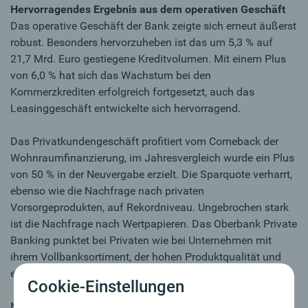
Hervorragendes Ergebnis aus dem operativen Geschäft
Das operative Geschäft der Bank zeigte sich erneut äußerst
robust. Besonders hervorzuheben ist das um 5,3 % auf
21,7 Mrd. Euro gestiegene Kreditvolumen. Mit einem Plus
von 6,0 % hat sich das Wachstum bei den
Kommerzkrediten erfolgreich fortgesetzt, auch das
Leasinggeschäft entwickelte sich hervorragend.
Das Privatkundengeschäft profitiert vom Comeback der
Wohnraumfinanzierung, im Jahresvergleich wurde ein Plus
von 50 % in der Neuvergabe erzielt. Die Sparquote verharrt,
ebenso wie die Nachfrage nach privaten
Vorsorgeprodukten, auf Rekordniveau. Ungebrochen stark
ist die Nachfrage nach Wertpapieren. Das Oberbank Private
Banking punktet bei Privaten wie bei Unternehmen mit
ihrem Vollbanksortiment, der hohen Produktqualität und
erstklassiger Bonität.
Cookie-Einstellungen
Mit einem Plus von 6,8 % oder 1,31 Mrd. Euro sind die