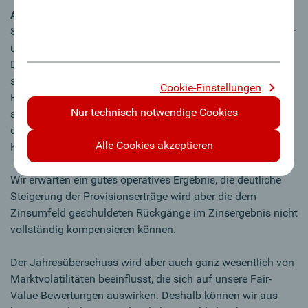
Ausblick
Spätestens 2026 werden wir diese Rezession endlich hinter
uns lassen. Die niedrigen Zinsen beginnen jetzt zu wirken.
Dementsprechend steigt die Investitionsbereitschaft
sowohl bei den Unternehmen als auch bei den privaten
Cookie-Einstellungen
Haushalten. Wir verzeichnen im Firmengeschäft ein so
Nur technisch notwendige Cookies
starkes Kreditwachstum, wie seit Jahren nicht mehr und
das ist aus unserer Sicht der verlässlichste
Alle Cookies akzeptieren
Konjunkturindikator.
Wir erwarten ein gutes operatives Ergebnis, die deutliche
Steigerung der Provisionserträge wird aber die dem
Zinsumfeld geschuldeten Rückgänge im Zinsergebnis nicht
vollständig kompensieren können.
Der Jahresüberschuss wird aber auch ganz wesentlich von
Marktvolatilitäten beeinflusst, die sich auf unsere Fair-
Value-Bewertungen auswirken. Deshalb können wir aus