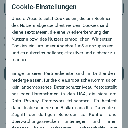
Cookie-Einstellungen
Unsere Website setzt Cookies ein, die am Rechner
des Nutzers abgespeichert werden. Cookies sind
Ich bin bereits Oberbank Kund:in
kleine Textdateien, die eine Wiedererkennung der
ja
Nutzerin bzw. des Nutzers ermöglichen. Wir setzen
nein
Cookies ein, um unser Angebot für Sie anzupassen
und es nutzerfreundlicher, effektiver und sicherer zu
Zusatzinformationen als Anlage
machen.
Durchsuchen
Einige unserer Partnerdienste sind in Drittländern
niedergelassen, für die die Europäische Kommission
kein angemessenes Datenschutzniveau festgestellt
Keine Datei ausgewählt.
hat oder Unternehmen in den USA, die nicht am
Data Privacy Framework teilnehmen. Es besteht
Ich habe Interesse an einem persönlichen Gespräch und
dabei insbesondere das Risiko, dass Ihre Daten dem
ersuche um Kontaktaufnahme bzgl. eines Termins.
Zugriff der dortigen Behörden zu Kontroll- und
Überwachungszwecken unterliegen und Ihnen
Bitte um Kontaktaufnahme