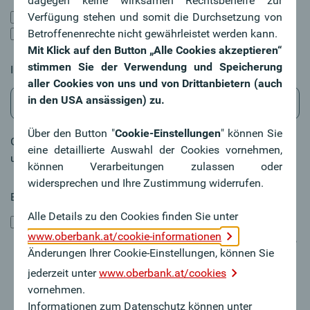
dagegen keine wirksamen Rechtsbehelfe zur
per Telefon
Verfügung stehen und somit die Durchsetzung von
per E-Mail
Betroffenenrechte nicht gewährleistet werden kann.
Mit Klick auf den Button „Alle Cookies akzeptieren“
stimmen Sie der Verwendung und Speicherung
In welcher Filiale möchten Sie beraten werden?
aller Cookies von uns und von Drittanbietern (auch
in den USA ansässigen) zu.
Über den Button "
Cookie-Einstellungen
" können Sie
Gerne können Sie auch die PLZ Ihres Wohnortes eingeben
eine detaillierte Auswahl der Cookies vornehmen,
und wir suchen eine Filiale in Ihrer Nähe.
können Verarbeitungen zulassen oder
widersprechen und Ihre Zustimmung widerrufen.
Einwilligung
Erforderlich
Alle Details zu den Cookies finden Sie unter
Meine Daten werden zur Bearbeitung meines Anliegens
www.oberbank.at/cookie-informationen
gespeichert und verarbeitet. Ich bin damit einverstanden,
Änderungen Ihrer Cookie-Einstellungen, können Sie
dass ich von der Oberbank zu meinem Anliegen über die
von mir bekanntgegebenen Kontaktmöglichkeiten (per
jederzeit unter
www.oberbank.at/cookies
Telefon, per E-Mail) kontaktiert werde. Die Daten werden
vornehmen.
gelöscht, sobald sie für die Zwecke, für die sie erhoben
Informationen zum Datenschutz können unter