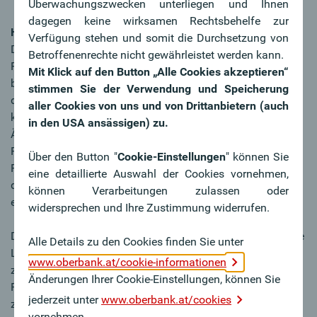
Überwachungszwecken unterliegen und Ihnen
dagegen keine wirksamen Rechtsbehelfe zur
Hinweis für die Praxis:
Verfügung stehen und somit die Durchsetzung von
Die Anpassung des USt-Satzes hat Auswirkungen auf die
Betroffenenrechte nicht gewährleistet werden kann.
Registrierkassen bzw. das Buchhaltungssystem der
Mit Klick auf den Button „Alle Cookies akzeptieren“
betroffenen Unternehmen im Lebensmittelbereich. Dies
stimmen Sie der Verwendung und Speicherung
deswegen, da der veränderte Prozentsatz entsprechend
aller Cookies von uns und von Drittanbietern (auch
korrigiert werden muss. Aufgrund der gesetzlichen
in den USA ansässigen) zu.
Änderungen der Umsatzsteuer soll im Rahmen der
Registrierkassensicherheitsverordnung die technische
Über den Button "
Cookie-Einstellungen
" können Sie
Festlegung erfolgen, dass der neue USt-Satz von 4,9 % in
eine detaillierte Auswahl der Cookies vornehmen,
der Registrierkasse als „Betrag-Satz-Besonders“ zu
können Verarbeitungen zulassen oder
erfassen ist.
widersprechen und Ihre Zustimmung widerrufen.
Die weitere Gesetzwerdung bleibt abzuwarten – ebenso die
Alle Details zu den Cookies finden Sie unter
Lösung von mit der Umsatzsteuersenkung verbundenen
www.oberbank.at/cookie-informationen
zolltarifarischen und mit der
Änderungen Ihrer Cookie-Einstellungen, können Sie
Registrierkassensicherheitsverordnung
jederzeit unter
www.oberbank.at/cookies
zusammenhängenden Fragen.
vornehmen.