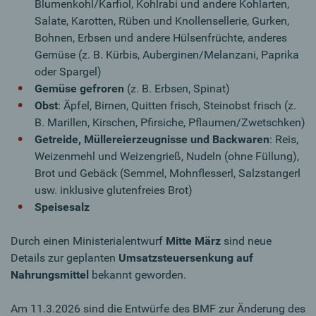
Blumenkohl/Karfiol, Kohlrabi und andere Kohlarten,
Salate, Karotten, Rüben und Knollensellerie, Gurken,
Bohnen, Erbsen und andere Hülsenfrüchte, anderes
Gemüse (z. B. Kürbis, Auberginen/Melanzani, Paprika
oder Spargel)
Gemüse gefroren
(z. B. Erbsen, Spinat)
Obst
: Äpfel, Birnen, Quitten frisch, Steinobst frisch (z.
B. Marillen, Kirschen, Pfirsiche, Pflaumen/Zwetschken)
Getreide, Müllereierzeugnisse und Backwaren
: Reis,
Weizenmehl und Weizengrieß, Nudeln (ohne Füllung),
Brot und Gebäck (Semmel, Mohnflesserl, Salzstangerl
usw. inklusive glutenfreies Brot)
Speisesalz
Durch einen Ministerialentwurf
Mitte März
sind neue
Details zur geplanten
Umsatzsteuersenkung auf
Nahrungsmittel
bekannt geworden.
Am 11.3.2026 sind die Entwürfe des BMF zur Änderung des