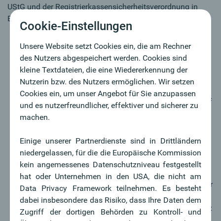
UStG und der Registrierkassensicherheitsverordnung in
Begutachtung gegangen. So viel ist derzeit bekannt:
Cookie-Einstellungen
Die Abgrenzung der begünstigten Nahrungsmittel
Unsere Website setzt Cookies ein, die am Rechner
erfolgt mittels Kombinierter Nomenklatur (KN). Zu
des Nutzers abgespeichert werden. Cookies sind
diesem Zweck soll in § 10 UStG ein eigener Absatz 1a
kleine Textdateien, die eine Wiedererkennung der
eingefügt werden. Die begünstigten Nahrungsmittel
Nutzerin bzw. des Nutzers ermöglichen. Wir setzen
sollen in der Anlage 3 zum UStG aufgelistet werden.
Cookies ein, um unser Angebot für Sie anzupassen
Der reduzierte USt-Satz wird jedoch ausschließlich auf
und es nutzerfreundlicher, effektiver und sicherer zu
die unter die jeweilige Position KN (eventuell
machen.
Unterposition) der Anlage 3 fallenden Nahrungsmittel
anwendbar sein, wobei klargestellt wurde, dass nur
Einige unserer Partnerdienste sind in Drittländern
diese ausgewählten Nahrungsmittel selbst begünstigt
niedergelassen, für die die Europäische Kommission
sein sollen und nicht jene Nahrungsmittel, die
kein angemessenes Datenschutzniveau festgestellt
einheitlich mit einem Lebensmittel (das unter einen
hat oder Unternehmen in den USA, die nicht am
anderen Steuersatz fällt) geliefert wird (auch wenn nur
Data Privacy Framework teilnehmen. Es besteht
Nebenprodukt).
dabei insbesondere das Risiko, dass Ihre Daten dem
Ausgenommen vom begünstigten Mehrwertsteuersatz
Zugriff der dortigen Behörden zu Kontroll- und
sind Restaurantumsätze.