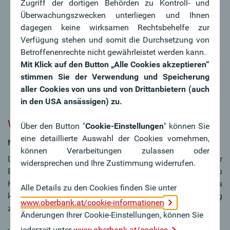
Langfristiger Kapitalzuwachs
statt kurzfristiger
Zugriff der dortigen Behörden zu Kontroll- und
Spekulationen
Überwachungszwecken unterliegen und Ihnen
Ansparen auch mit kleinen Beträgen
möglich, Sie
dagegen keine wirksamen Rechtsbehelfe zur
bestimmen die Höhe
Verfügung stehen und somit die Durchsetzung von
Alles im Blick
mit der Oberbank App und dem
Betroffenenrechte nicht gewährleistet werden kann.
Oberbank eBanking
Mit Klick auf den Button „Alle Cookies akzeptieren“
Jederzeit verfügbares Geld
,
Anteile können zu jedem
stimmen Sie der Verwendung und Speicherung
Zeitpunkt verkauft werden
aller Cookies von uns und von Drittanbietern (auch
in den USA ansässigen) zu.
Worauf Sie beim Kauf achten sollten:
Über den Button "
Cookie-Einstellungen
" können Sie
eine detaillierte Auswahl der Cookies vornehmen,
Marktrisiko - Kurs- und Wertveränderungsrisiko
können Verarbeitungen zulassen oder
Die Kursentwicklung hängt insbesondere von der
widersprechen und Ihre Zustimmung widerrufen.
Entwicklung der Kapitalmärkte ab, dies kann zu
Kursschwankungen führen. Eine breite Streuung im Fonds
Alle Details zu den Cookies finden Sie unter
kann eine gegebenenfalls rückläufige Gesamtentwicklung
www.oberbank.at/cookie-informationen
zwar etwas abfedern, aber nicht verhindern.
Änderungen Ihrer Cookie-Einstellungen, können Sie
jederzeit unter
www.oberbank.at/cookies