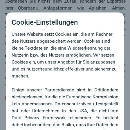
Überlassen Sie nichts dem Zufall, sondern der Expertise
Ihrer Oberbank. Anlageformen wie Anleihen, Aktien,
Rohstoffe, Gold und sonstige Veranlagungen sind
Cookie-Einstellungen
schwankungsintensiv und benötigen daher langfristige
Erfahrung und laufende Betreuung. Das Oberbank
Unsere Website setzt Cookies ein, die am Rechner
Vermögensmanagement ist ein
des Nutzers abgespeichert werden. Cookies sind
Vermögensverwaltungsprodukt auf Fondsbasis.
kleine Textdateien, die eine Wiedererkennung der
Nutzerin bzw. des Nutzers ermöglichen. Wir setzen
Eine attraktive Geldanlage.
Cookies ein, um unser Angebot für Sie anzupassen
Eine Geldanlage, die auch für Sparer:innen von kleinen,
und es nutzerfreundlicher, effektiver und sicherer zu
regelmäßigen Beträgen attraktiv ist. Denn das Oberbank
machen.
Vermögensmanagement ermöglicht – auch schon bei
kleineren Beträgen – eine breite Streuung.
Einige unserer Partnerdienste sind in Drittländern
niedergelassen, für die die Europäische Kommission
Ihre Chancen auf einen Blick:
kein angemessenes Datenschutzniveau festgestellt
Ertragschancen maximal nutzen
hat oder Unternehmen in den USA, die nicht am
Expert:innen
kümmern sich um Ihr Investment
Data Privacy Framework teilnehmen. Es besteht
Breite Streuung
über verschiedene Anlageklassen
dabei insbesondere das Risiko, dass Ihre Daten dem