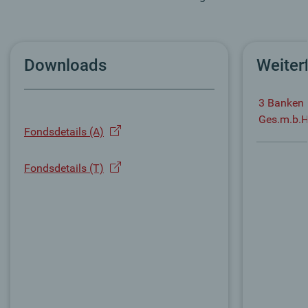
Downloads
Weiter
3 Banken 
Ges.m.b.
Fondsdetails (A)
Fondsdetails (T)