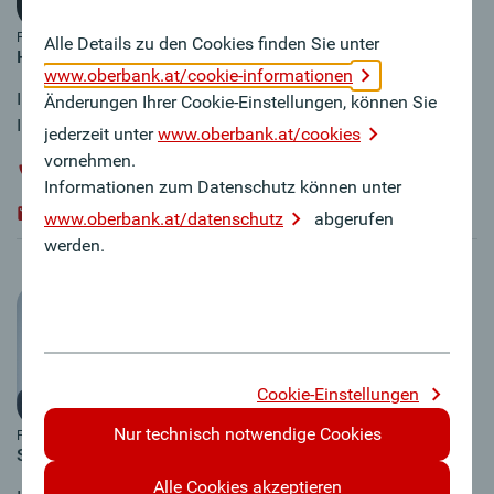
Foto: Gregor Hartl
Alle Details zu den Cookies finden Sie unter
Hannes Froschauer
www.oberbank.at/cookie-informationen
Immobilienfachberater Linz Nord und
Änderungen Ihrer Cookie-Einstellungen, können Sie
Innviertel
jederzeit unter
www.oberbank.at/cookies
vornehmen.
+43 / 664 / 805565 337
Informationen zum Datenschutz können unter
hannes.froschauer@oberbank.at
www.oberbank.at/datenschutz
abgerufen
werden.
Cookie-Einstellungen
Nur technisch notwendige Cookies
Foto: Gregor Hartl
Stephan Baldinger
Alle Cookies akzeptieren