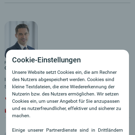
Cookie-Einstellungen
Foto: Gregor Hartl
Gerald Gansterer
Unsere Website setzt Cookies ein, die am Rechner
des Nutzers abgespeichert werden. Cookies sind
Immobilienmakler Linz Süd, Linz Land und
kleine Textdateien, die eine Wiedererkennung der
Steyr
Nutzerin bzw. des Nutzers ermöglichen. Wir setzen
+43 / 732 / 77 42 11 - 31 410
Cookies ein, um unser Angebot für Sie anzupassen
und es nutzerfreundlicher, effektiver und sicherer zu
gerald.gansterer@oberbank.at
machen.
Einige unserer Partnerdienste sind in Drittländern