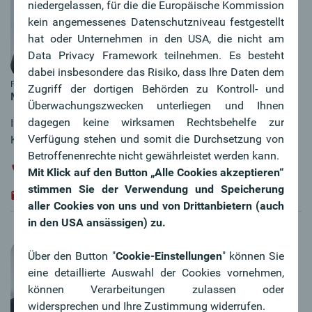
niedergelassen, für die die Europäische Kommission
kein angemessenes Datenschutzniveau festgestellt
hat oder Unternehmen in den USA, die nicht am
Data Privacy Framework teilnehmen. Es besteht
dabei insbesondere das Risiko, dass Ihre Daten dem
Foto: Gregor Hartl
Zugriff der dortigen Behörden zu Kontroll- und
a
Mag.
Claudia Kiener
Überwachungszwecken unterliegen und Ihnen
dagegen keine wirksamen Rechtsbehelfe zur
Immobilienfachberaterin Wels, Wels Land,
Verfügung stehen und somit die Durchsetzung von
Kirchdorf
Betroffenenrechte nicht gewährleistet werden kann.
+43 / 7242 / 481 - 39271
Mit Klick auf den Button „Alle Cookies akzeptieren“
stimmen Sie der Verwendung und Speicherung
claudia.kiener@oberbank.at
aller Cookies von uns und von Drittanbietern (auch
in den USA ansässigen) zu.
Über den Button "
Cookie-Einstellungen
" können Sie
eine detaillierte Auswahl der Cookies vornehmen,
können Verarbeitungen zulassen oder
widersprechen und Ihre Zustimmung widerrufen.