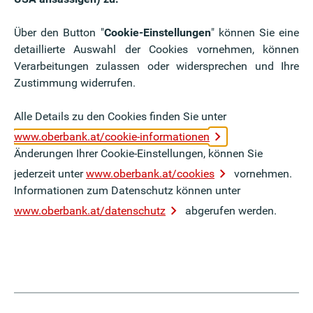
Über den Button "
Cookie-Einstellungen
" können Sie eine
detaillierte Auswahl der Cookies vornehmen, können
Verarbeitungen zulassen oder widersprechen und Ihre
(Oberbank Kundenportal) und Internetverbindung.
Zustimmung widerrufen.
Alle Details zu den Cookies finden Sie unter
m Internet unter
www.oberbank.at/cookie-informationen
stercard®
Änderungen Ihrer Cookie-Einstellungen, können Sie
jederzeit unter
www.oberbank.at/cookies
vornehmen.
Informationen zum Datenschutz können unter
kt im Onlineshop ein - unter
www.oberbank.at/datenschutz
abgerufen werden.
f der Karten-Vorderseite.
rt wird.
t beim Online-Einkauf zu
9 laut EU-Richtlinien PSD2 nur
tsüberprüfung. Mastercard hat