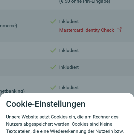
(€ 50 ohne PIN-Eingabe)
Inkludiert
mmerce)
Mastercard Identity Check
Inkludiert
Inkludiert
Inkludiert
rnetbanking)
Cookie-Einstellungen
ortal business
Unsere Website setzt Cookies ein, die am Rechner des
Inkludiert
eoControl
Nutzers abgespeichert werden. Cookies sind kleine
e nachbestellen
Textdateien, die eine Wiedererkennung der Nutzerin bzw.