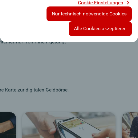
Cookie-Einstellungen
y Check™ (ehemals Mastercard
r steht die sogenannte „Zwei-
Nur technisch notwendige Cookies
tarke Kundenauthentifizierung
n – SCA). Durch die Prüfung
Alle Cookies akzeptieren
n Sicherheitsmerkmalen wird
nternet nur von Ihnen getätigt
e Karte zur digitalen Geldbörse.