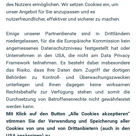
des Nutzers ermöglichen. Wir setzen Cookies ein, um
unser Angebot für Sie anzupassen und es
e
nutzerfreundlicher, effektiver und sicherer zu machen.
häden und schirmt
Inkludiert
Einige unserer Partnerdienste sind in Drittländern
niedergelassen, für die die Europäische Kommission kein
Inkludiert
angemessenes Datenschutzniveau festgestellt hat oder
häfen weltweit
Unternehmen in den USA, die nicht am Data Privacy
Mastercard Travel Pass
Framework teilnehmen. Es besteht dabei insbesondere
das Risiko, dass Ihre Daten dem Zugriff der dortigen
Behörden zu Kontroll- und Überwachungszwecken
n Beschädigung
unterliegen und Ihnen dagegen keine wirksamen
Rechtsbehelfe zur Verfügung stehen und somit die
Inkludiert
m 1 Jahr (bis
Durchsetzung von Betroffenenrechte nicht gewährleistet
Folder Mastercard Business
werden kann.
Paket
Mit Klick auf den Button „Alle Cookies akzeptieren“
onen, die mit der
stimmen Sie der Verwendung und Speicherung aller
gekauft werden
Cookies von uns und von Drittanbietern (auch in den
USA ansässigen) zu.