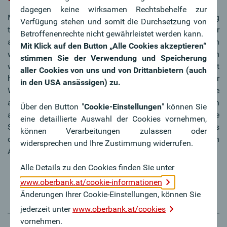
dagegen keine wirksamen Rechtsbehelfe zur
Möchten Sie mit Ihrer Garmin Smartwatch eine Zahlung
Verfügung stehen und somit die Durchsetzung von
tätigen, dann wählen Sie das Wallet-Symbol auf Ihrer Uhr
Betroffenenrechte nicht gewährleistet werden kann.
aus. Alle 24 Stunden oder sobald die Uhr abgenommen
Mit Klick auf den Button „Alle Cookies akzeptieren“
wurde, muss der Code, der bei der Einrichtung vergeben
stimmen Sie der Verwendung und Speicherung
wurde, neu eingegeben werden. Die Überprüfung erfolgt
aller Cookies von uns und von Drittanbietern (auch
hier über den Herzfrequenzmesser. Bei der geöffneter
in den USA ansässigen) zu.
Wallet wird automatisch die letzte verwendete Karte
angezeigt. Es können alle in der App hinterlegten Karten
Über den Button "
Cookie-Einstellungen
" können Sie
ausgewählt werden. Sie werden aufgefordert, Ihre
eine detaillierte Auswahl der Cookies vornehmen,
Smartwatch in die Nähe des Kartenlesers zu halten. Es
können Verarbeitungen zulassen oder
dauert einen Moment lang, dann zeigt der Kartenleser den
widersprechen und Ihre Zustimmung widerrufen.
Abschluss der Zahlung.
Alle Details zu den Cookies finden Sie unter
www.oberbank.at/cookie-informationen
Änderungen Ihrer Cookie-Einstellungen, können Sie
jederzeit unter
www.oberbank.at/cookies
vornehmen.