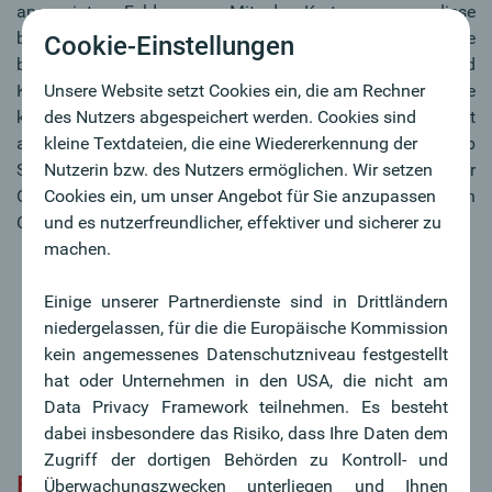
angezeigten Felder aus. Mit der Kartennummer, diese
befindet sich auf der Rückseite Ihrer Oberbank Debitkarte
Cookie-Einstellungen
bzw. auf der Vorderseite Ihrer Oberbank Mastercard
Unsere Website setzt Cookies ein, die am Rechner
Kreditkarte, dem Ablaufdatum und dem Sicherheitscode
des Nutzers abgespeichert werden. Cookies sind
können Sie Ihre Karte hinterlegen. Die im nächsten Schritt
kleine Textdateien, die eine Wiedererkennung der
abgefragten Adressdaten sind keine Pflichtfelder, weshalb
Nutzerin bzw. des Nutzers ermöglichen. Wir setzen
Sie hier einfach fortfahren können. Die Verifizierung Ihrer
Cookies ein, um unser Angebot für Sie anzupassen
Oberbank Karte erfolgt laut Anweisung in Ihrer Garmin
und es nutzerfreundlicher, effektiver und sicherer zu
Connect App.
machen.
Einige unserer Partnerdienste sind in Drittländern
niedergelassen, für die die Europäische Kommission
kein angemessenes Datenschutzniveau festgestellt
hat oder Unternehmen in den USA, die nicht am
Data Privacy Framework teilnehmen. Es besteht
dabei insbesondere das Risiko, dass Ihre Daten dem
Zugriff der dortigen Behörden zu Kontroll- und
Bezahlen mit Garmin Pay
™
Überwachungszwecken unterliegen und Ihnen