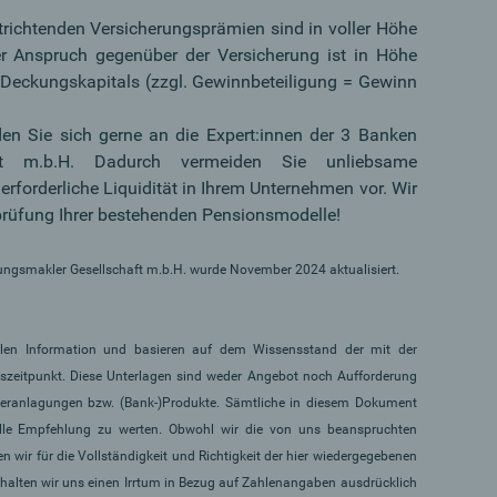
richtenden Versicherungsprämien sind in voller Höhe
er Anspruch gegenüber der Versicherung ist in Höhe
Deckungskapitals (zzgl. Gewinnbeteiligung = Gewinn
den Sie sich gerne an die Expert:innen der 3 Banken
haft m.b.H. Dadurch vermeiden Sie unliebsame
rforderliche Liquidität in Ihrem Unternehmen vor. Wir
rprüfung Ihrer bestehenden Pensionsmodelle!
rungsmakler Gesellschaft m.b.H. wurde November 2024 aktualisiert.
ellen Information und basieren auf dem Wissensstand der mit der
gszeitpunkt. Diese Unterlagen sind weder Angebot noch Aufforderung
eranlagungen bzw. (Bank-)Produkte. Sämtliche in diesem Dokument
elle Empfehlung zu werten. Obwohl wir die von uns beanspruchten
n wir für die Vollständigkeit und Richtigkeit der hier wiedergegebenen
halten wir uns einen Irrtum in Bezug auf Zahlenangaben ausdrücklich