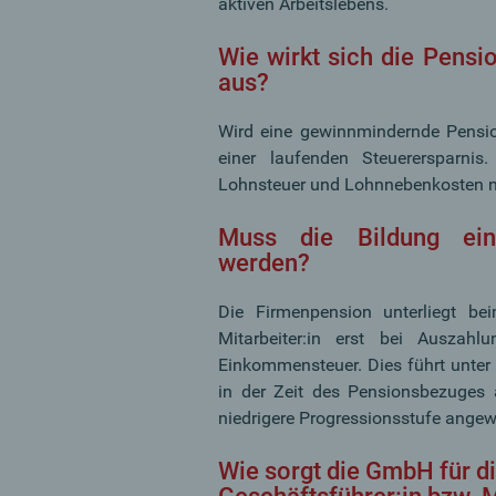
aktiven Arbeitslebens.
Wie wirkt sich die Pensi
aus?
Wird eine gewinnmindernde Pensions
einer laufenden Steuerersparnis
Lohnsteuer und Lohnnebenkosten n
Muss die Bildung eine
werden?
Die Firmenpension unterliegt bei
Mitarbeiter:in erst bei Auszah
Einkommensteuer. Dies führt unter 
in der Zeit des Pensionsbezuges
niedrigere Progressionsstufe angew
Wie sorgt die GmbH für d