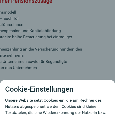
 einer Pensionszusage
onsmodell
 – auch für
sführer:innen
menpension und Kapitalabfindung
rer:in: halbe Besteuerung bei einmaliger
mienzahlung an die Versicherung mindern den
 Unternehmens
s Unternehmen sowie für Begünstigte
 an das Unternehmen
Cookie-Einstellungen
 bis zu 80 % des Letztbezuges betragen. Zudem darf
tpunkt des Pensionsantritts keine „Überversorgung“
Unsere Website setzt Cookies ein, die am Rechner des
tt dann ein, wenn durch Bezug der staatlichen Pension
Nutzers abgespeichert werden. Cookies sind kleine
h mehr Geld zur Verfügung steht als während des
Textdateien, die eine Wiedererkennung der Nutzerin bzw.