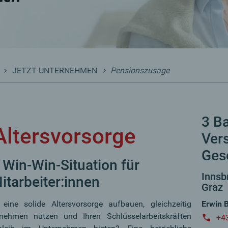
JETZT UNTERNEHMEN
Pensionszusage
3 B
Altersvorsorge
Ver
Gese
Win-Win-Situation für
Innsbr
tarbeiter:innen
Graz
ine solide Altersvorsorge aufbauen, gleichzeitig
Erwin 
ernehmen nutzen und Ihren Schlüsselarbeitskräften
+4