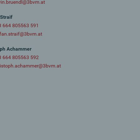
win.bruendl@3bvm.at
Straif
3 664 805563 591
fan.straif@3bvm.at
oph Achammer
3 664 805563 592
ristoph.achammer@3bvm.at