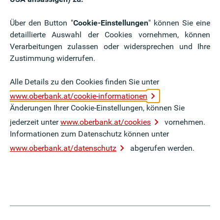
itarbeiter:in vor?
chtung, die Pensionsrückstellung in halber Höhe mit
Über den Button "
Cookie-Einstellungen
" können Sie eine
 Bei dieser Variante fehlt zum Leistungszeitpunkt
detaillierte Auswahl der Cookies vornehmen, können
r Auszahlung der Pension. Wird hingegen eine
Verarbeitungen zulassen oder widersprechen und Ihre
ng abgeschlossen, wird diese auf das gesetzliche
Zustimmung widerrufen.
Alle Details zu den Cookies finden Sie unter
kungsversicherung
www.oberbank.at/cookie-informationen
Änderungen Ihrer Cookie-Einstellungen, können Sie
jederzeit unter
www.oberbank.at/cookies
vornehmen.
Informationen zum Datenschutz können unter
www.oberbank.at/datenschutz
abgerufen werden.