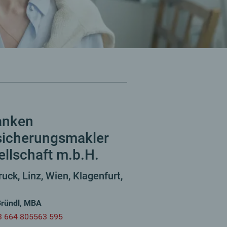
anken
sicherungsmakler
llschaft m.b.H.
uck, Linz, Wien, Klagenfurt,
Bründl, MBA
3 664 805563 595