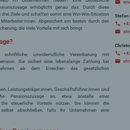
bleib im Unternehmen bieten? Eine betriebliche
er
ensionszusage ermöglicht genau das. Durch diese
e drei Ziele und schaffen somit eine Win-Win-Situation
Stefan 
 Mitarbeiter:innen. Abgesichert am besten durch den
+4
erung, die viele Vorteile mit sich bringt.
ste
sage?
Christ
+4
chriftliche, unwiderrufliche Vereinbarung mit
ch
ension. Sie sichert eine lebenslange Zahlung bei
ehmen ab dem Erreichen des gesetzlichen
nnen, Leistungsträger:innen, Geschäftsführer:innen und
liche Pensionszusage an, etwa anstelle einer
Sie steuerliche Vorteile nützen. Sie können die
elbst abschließen, falls Ihr Unternehmen eine