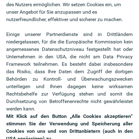
des Nutzers ermöglichen. Wir setzen Cookies ein, um
unser Angebot für Sie anzupassen und es
onszusage auf die Bilanz bzw. die GuV
nutzerfreundlicher, effektiver und sicherer zu machen.
Einige unserer Partnerdienste sind in Drittländern
rückstellung in der Bilanz gebildet, führt diese zu
niedergelassen, für die die Europäische Kommission kein
. Für die Bildung der Rückstellung fallen weder
angemessenes Datenschutzniveau festgestellt hat oder
och Sozialabgaben an.
Unternehmen in den USA, die nicht am Data Privacy
Framework teilnehmen. Es besteht dabei insbesondere
r Pensionsrückstellung versteuert
das Risiko, dass Ihre Daten dem Zugriff der dortigen
Behörden zu Kontroll- und Überwachungszwecken
unterliegen und Ihnen dagegen keine wirksamen
m Geschäftsführer/bei der Geschäftsführerin bzw.
Rechtsbehelfe zur Verfügung stehen und somit die
lung, welche direkt durch die GmbH erfolgt, der
Durchsetzung von Betroffenenrechte nicht gewährleistet
Umständen zu einer zusätzlichen Steuerersparnis, da
werden kann.
 aufgrund des geringeren Einkommens oftmals eine
Mit Klick auf den Button „Alle Cookies akzeptieren“
endet wird als in der Zeit des Erwerbseinkommens.
stimmen Sie der Verwendung und Speicherung aller
Cookies von uns und von Drittanbietern (auch in den
ie Pensionszahlungen an deren
USA ansässigen) zu.