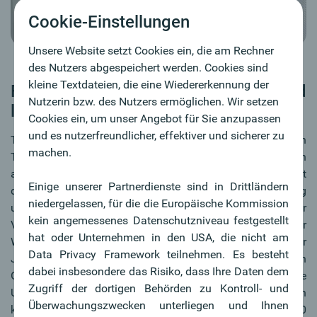
Cookie-Einstellungen
Unsere Website setzt Cookies ein, die am Rechner
des Nutzers abgespeichert werden. Cookies sind
kleine Textdateien, die eine Wiedererkennung der
Flexibilität, Unabhängigkeit und
Nutzerin bzw. des Nutzers ermöglichen. Wir setzen
leichtere Finanzierbarkeit
Cookies ein, um unser Angebot für Sie anzupassen
und es nutzerfreundlicher, effektiver und sicherer zu
Tiny Houses gibt es sowohl auf Rädern zum schnellen
machen.
Transport an einen anderen Ort oder als fixe Ausführungen
auf einem Punktfundament. Beiden gemeinsam ist meist
Einige unserer Partnerdienste sind in Drittländern
die Ausstattung mit Photovoltaik, Wassertanks, Heizung
niedergelassen, für die die Europäische Kommission
und Abwasserbehältnis. Bei der beweglichen Version ist der
kein angemessenes Datenschutzniveau festgestellt
Vorteil, dass sie mit einem PKW wie ein gewöhnlicher
hat oder Unternehmen in den USA, die nicht am
Wohnwagen transportiert werden können. Wenn ein neuer
Data Privacy Framework teilnehmen. Es besteht
Job winkt, ist der Umzug schnell gemacht. Hinsichtlich
dabei insbesondere das Risiko, dass Ihre Daten dem
Größe und Ausstattung eines Tiny House gibt es große
Zugriff der dortigen Behörden zu Kontroll- und
Unterschiede und eine Bandbreite an Lösungen. In Berlin
Überwachungszwecken unterliegen und Ihnen
können sich Studenten ein Tiny House von 10