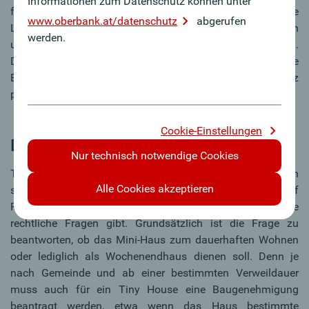
Informationen zum Datenschutz können unter
feststehenden Konzepten. Dazu gehören ausgefallene
www.oberbank.at/datenschutz
abgerufen
Lösungen wie etwa alte Schiffscontainer, die relativ einfach
werden.
und in unbegrenzten Modulen ausgebaut werden können.
Das Ganze lässt sich mit Smart-Home Technologie wie
Belichtung, Energiemanagement und Einbruchsschutz
perfektionieren.
Cookie-Einstellungen
Darauf ist beim Kauf zu achten
Nur technisch notwendige Cookies
Trotz aller Vorteile und romantischen Vorstellungen sollten
Alle Cookies akzeptieren
sich Käufer gut überlegen, ob sie sich ein Tiny House auf
Rädern oder ein feststehendes zulegen wollen, da es einige
rechtliche Fragen gibt. Grundsätzlich ist die Frage zu
beantworten, ob das Mini-Haus zum dauerhaften Wohnen
oder lediglich als Wochenendhaus dienen soll. Denn je
nach Gemeinde und ab einer bestimmten Verweildauer
muss auch für ein Tiny House eine Baugenehmigung
beantragt werden, etwa wenn das Haus bestimmte