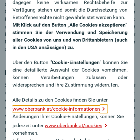
dagegen keine wirksamen Rechtsbehelfe zur
Quadratmetern für 100 Euro im Monat mieten und in
Verfügung stehen und somit die Durchsetzung von
Österreich gibt es Hersteller, die auf 50 Quadratmetern
Betroffenenrechte nicht gewährleistet werden kann.
Platz die Luxusvarianten bauen und mit aller Technik
Mit Klick auf den Button „Alle Cookies akzeptieren“
ausrüsten, die eine unabhängige Wasser- und
stimmen Sie der Verwendung und Speicherung
Energieversorgung garantieren. Inklusive hochwertiger
aller Cookies von uns und von Drittanbietern (auch
Möbel, Schränke, Dusche und Küche, werden da schon an
in den USA ansässigen) zu.
die 80.000 Euro verbaut.
Über den Button "
Cookie-Einstellungen
" können Sie
eine detaillierte Auswahl der Cookies vornehmen,
Die Angebotsvielfalt steigt
können Verarbeitungen zulassen oder
widersprechen und Ihre Zustimmung widerrufen.
Seit der Markt boomt, werden die Entwürfe immer kreativer
und hochwertiger. In Österreich gibt es bereits dutzende
Alle Details zu den Cookies finden Sie unter
Anbieter, deren Kreativität keine Grenzen kennt. Wie hoch
die Zahl der Bestellungen derzeit ist, wird aber selten
www.oberbank.at/cookie-informationen
verraten. Jedoch liegen die Wartezeiten aktuell im
Änderungen Ihrer Cookie-Einstellungen, können Sie
Durchschnitt bei einem halben Jahr, bevor das eigene
jederzeit unter
www.oberbank.at/cookies
Minihaus aus der Werkstatt rollt. Das Angebot umfasst
vornehmen.
sowohl mobile Häuser, als auch eine Reihe von