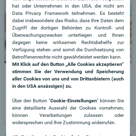
hat oder Unternehmen in den USA, die nicht am
Data Privacy Framework teilnehmen. Es besteht
dabei insbesondere das Risiko, dass Ihre Daten dem
Zugriff der dortigen Behörden zu Kontroll- und
Überwachungszwecken unterliegen und Ihnen
dagegen keine wirksamen Rechtsbehelfe zur
Verfügung stehen und somit die Durchsetzung von
Betroffenenrechte nicht gewährleistet werden kann.
Mit Klick auf den Button „Alle Cookies akzeptieren“
stimmen Sie der Verwendung und Speicherung
Investition & Förderung
aller Cookies von uns und von Drittanbietern (auch
Die ideale Finanzierungslösung für Ihren
in den USA ansässigen) zu.
Unternehmenserfolg erhalten Sie bei Ihrer Oberbank.
Über den Button "
Cookie-Einstellungen
" können Sie
eine detaillierte Auswahl der Cookies vornehmen,
Zu Finanzierung & Förderung
können Verarbeitungen zulassen oder
widersprechen und Ihre Zustimmung widerrufen.