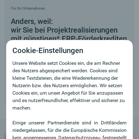
Für Ihr Unternehmen
Anders, weil:
wir Sie bei Projektrealisierungen
mit günstigen* ERP-Förderkrediten
unterstützen können.
Cookie-Einstellungen
Unsere Website setzt Cookies ein, die am Rechner
Jetzt Termin vereinbaren
des Nutzers abgespeichert werden. Cookies sind
kleine Textdateien, die eine Wiedererkennung der
*Stand 01.02.2026. Jederzeitige, auch kurzfristige, durch
Nutzerin bzw. des Nutzers ermöglichen. Wir setzen
Geldmarktänderungen bedingte Änderungen ausdrücklich
Cookies ein, um unser Angebot für Sie anzupassen
vorbehalten.
und es nutzerfreundlicher, effektiver und sicherer zu
machen.
Einige unserer Partnerdienste sind in Drittländern
niedergelassen, für die die Europäische Kommission
kein angemessenes Datenschutzniveau festgestellt