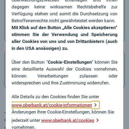
dagegen keine wirksamen Rechtsbehelfe zur
Steuervorteile
Verfügung stehen und somit die Durchsetzung von
Leasingraten voll steuerlich absetzbar (bei
Betroffenenrechte nicht gewährleistet werden kann.
Fiskal-/Klein-Lkw und -Bussen); Umsatzsteuer-
Mit Klick auf den Button „Alle Cookies akzeptieren“
Vorteile bei Pkw
stimmen Sie der Verwendung und Speicherung
aller Cookies von uns und von Drittanbietern (auch
in den USA ansässigen) zu.
Über den Button "
Cookie-Einstellungen
" können Sie
eine detaillierte Auswahl der Cookies vornehmen,
können Verarbeitungen zulassen oder
Faire bonitätsorientierte Leasingraten
widersprechen und Ihre Zustimmung widerrufen.
Alle Details zu den Cookies finden Sie unter
www.oberbank.at/cookie-informationen
Änderungen Ihrer Cookie-Einstellungen, können Sie
* In Kooperation mit der Oberbank Kfz-Leasing GmbH.
jederzeit unter
www.oberbank.at/cookies
Finanzierungsentscheidung innerhalb 1 Stunde bei positiver Bonitätsprüfung
vornehmen.
und Vorliegen relevanter Unterlagen (Selbstauskunft,