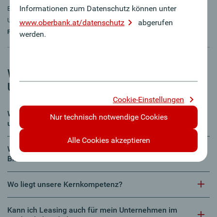
Informationen zum Datenschutz können unter
Einkommensnachweis/Bilanz, Daten des zu finanzierenden Autos). Gilt für
Unternehmen, Selbständige und freie Berufe.
Gilt für Kfz bis 3,5 t und eine
www.oberbank.at/datenschutz
abgerufen
Finanzierungssumme von netto maximal € 100.000,–.
werden.
Wissenswertes zum Kfz-Leasing für
Unternehmen
Cookie-Einstellungen
Welche Voraussetzungen müssen erfüllt werden,
Nur technisch notwendige Cookies
um diese Vorteile zu lukrieren?
Alle Cookies akzeptieren
Welche Auswirkungen hat Leasing auf meine
Bilanz?
Wo liegt unsere Kernkompetenz?
Kann ich Leasing auch für mein Unternehmen im