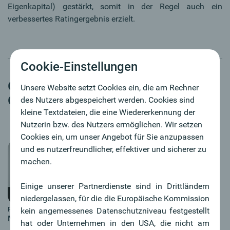
Eigenkapital) gestärkt, somit in der Regel auch ein
verbessertes Ratingergebnis erzielt.
Cookie-Einstellungen
Geschäftsführung Oberbank
Unsere Website setzt Cookies ein, die am Rechner
Opportunity Fonds
des Nutzers abgespeichert werden. Cookies sind
kleine Textdateien, die eine Wiedererkennung der
Nutzerin bzw. des Nutzers ermöglichen. Wir setzen
Cookies ein, um unser Angebot für Sie anzupassen
und es nutzerfreundlicher, effektiver und sicherer zu
machen.
Einige unserer Partnerdienste sind in Drittländern
niedergelassen, für die die Europäische Kommission
kein angemessenes Datenschutzniveau festgestellt
Foto: Eric Krügl
MMag. Dr. Roland Leitinger, MIM
hat oder Unternehmen in den USA, die nicht am