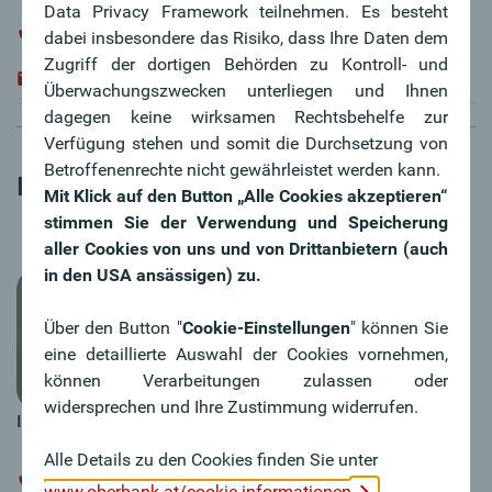
Data Privacy Framework teilnehmen. Es besteht
dabei insbesondere das Risiko, dass Ihre Daten dem
+ 43 / 732 / 7802 - 37564
Zugriff der dortigen Behörden zu Kontroll- und
roland.leitinger@oberbank.at
Überwachungszwecken unterliegen und Ihnen
dagegen keine wirksamen Rechtsbehelfe zur
Verfügung stehen und somit die Durchsetzung von
Betroffenenrechte nicht gewährleistet werden kann.
Investment Manager:in
Mit Klick auf den Button „Alle Cookies akzeptieren“
stimmen Sie der Verwendung und Speicherung
aller Cookies von uns und von Drittanbietern (auch
in den USA ansässigen) zu.
Über den Button "
Cookie-Einstellungen
" können Sie
eine detaillierte Auswahl der Cookies vornehmen,
können Verarbeitungen zulassen oder
widersprechen und Ihre Zustimmung widerrufen.
Ing. Mag. Franz Josef Huber
Alle Details zu den Cookies finden Sie unter
+43 / 732 / 7802 - 37691
www.oberbank.at/cookie-informationen