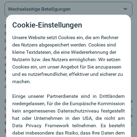
Wechselseitige Beteiligungen
Cookie-Einstellungen
Durch wechselseitige Beteiligungen und
Syndikatsvereinbarungen sind Selbstständigkeit und
Unsere Website setzt Cookies ein, die am Rechner
Unabhängigkeit der Oberbank AG,
BTV Vier Länder Bank
des Nutzers abgespeichert werden. Cookies sind
AG
sowie der
BKS Bank AG
nachhaltig abgesichert – siehe
kleine Textdateien, die eine Wiedererkennung der
auch
Aktionärsstruktur
. Damit sind die drei
Nutzerin bzw. des Nutzers ermöglichen. Wir setzen
selbstständigen und unabhängigen Banken vor äußeren
Cookies ein, um unser Angebot für Sie anzupassen
Einflussnahmen geschützt und entscheiden ausschließlich
und es nutzerfreundlicher, effektiver und sicherer zu
im Interesse der Kund:innen, Mitarbeiter:innen und
machen.
Aktionär:innen.
Einige unserer Partnerdienste sind in Drittländern
Die drei Banken nutzen Synergien durch gemeinsame
niedergelassen, für die die Europäische Kommission
Unternehmen, wie die
3 Banken IT GmbH
, die
3 Banken-
kein angemessenes Datenschutzniveau festgestellt
Generali Investment-Gesellschaft m.b.H.
(gemeinsame
hat oder Unternehmen in den USA, die nicht am
Fondstochter mit der Generali Versicherung AG) und die
3-
Data Privacy Framework teilnehmen. Es besteht
Banken Wohnbaubank AG
.
dabei insbesondere das Risiko, dass Ihre Daten dem