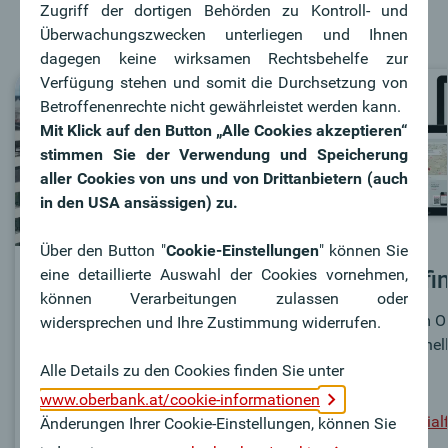
Zugriff der dortigen Behörden zu Kontroll- und
Überwachungszwecken unterliegen und Ihnen
dagegen keine wirksamen Rechtsbehelfe zur
Verfügung stehen und somit die Durchsetzung von
Betroffenenrechte nicht gewährleistet werden kann.
Mit Klick auf den Button „Alle Cookies akzeptieren“
stimmen Sie der Verwendung und Speicherung
aller Cookies von uns und von Drittanbietern (auch
in den USA ansässigen) zu.
Über den Button "
Cookie-Einstellungen
" können Sie
eine detaillierte Auswahl der Cookies vornehmen,
Oberbank Zentrale
Filialfi
können Verarbeitungen zulassen oder
Untere Donaulände 28, 4020
Mit dem Ob
widersprechen und Ihre Zustimmung widerrufen.
MO-FR: 08:00-18:00 Uhr
Sie schnel
SA: 08:00-13:00 Uhr
Filiale!
Alle Details zu den Cookies finden Sie unter
+ 43 732 / 7802–0
www.oberbank.at/cookie-informationen
Zum Filial
kundenservice@oberbank.at
Änderungen Ihrer Cookie-Einstellungen, können Sie