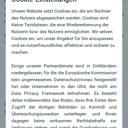
Berechnung und Offenlegung der Treibhausgasemissionen,
die durch Finanzierungen und Investments entstehen.
Unsere Website setzt Cookies ein, die am Rechner
Diese Treibhausgasemissionen werden dem Scope 3
des Nutzers abgespeichert werden. Cookies sind
Kategorie 15 (gemäß GHG-Protocol) zugeordnet.
kleine Textdateien, die eine Wiedererkennung der
Nutzerin bzw. des Nutzers ermöglichen. Wir setzen
Für das Jahr 2024 wurden die finanzierten Emissionen für
Cookies ein, um unser Angebot für Sie anzupassen
die folgenden sechs Assetklassen ermittelt:
und es nutzerfreundlicher, effektiver und sicherer zu
Börsennotierte Aktien und Unternehmensanleihen
machen.
Unternehmenskredite und nicht börsennotiertes
Eigenkapital
Einige unserer Partnerdienste sind in Drittländern
Hypotheken
niedergelassen, für die die Europäische Kommission
Gewerbeimmobilien
kein angemessenes Datenschutzniveau festgestellt
Staatsanleihen
hat oder Unternehmen in den USA, die nicht am
Projektfinanzierungen
Data Privacy Framework teilnehmen. Es besteht
dabei insbesondere das Risiko, dass Ihre Daten dem
Details zu den Ergebnissen und zur Berechnung: siehe
Zugriff der dortigen Behörden zu Kontroll- und
Nachhaltigkeitsbericht
Überwachungszwecken unterliegen und Ihnen
dagegen keine wirksamen Rechtsbehelfe zur
Verfügung stehen und somit die Durchsetzung von