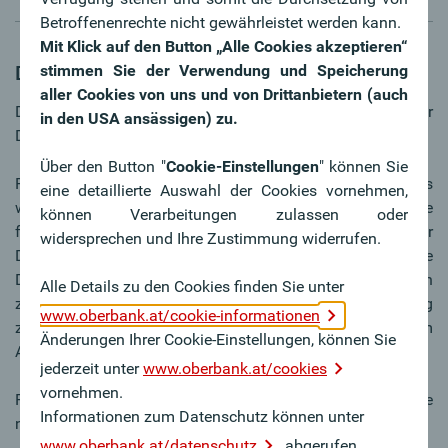
Betroffenenrechte nicht gewährleistet werden kann.
Mit Klick auf den Button „Alle Cookies akzeptieren“
stimmen Sie der Verwendung und Speicherung
Dekarbonisierung
aller Cookies von uns und von Drittanbietern (auch
Die Oberbank startete im Jahr 2023 die Entwicklung einer
in den USA ansässigen) zu.
Dekarbonisierungsstrategie für ihr gesamtes Portfolio.
Über den Button "
Cookie-Einstellungen
" können Sie
Für den überwiegenden Großteil des Kreditportfolios
eine detaillierte Auswahl der Cookies vornehmen,
wurden im Laufe des Jahres 2025 Dekarbonisierungsziele
können Verarbeitungen zulassen oder
festgelegt und mit passenden Maßnahmen in einer
widersprechen und Ihre Zustimmung widerrufen.
Dekarbonisierungsstrategie verschriftlicht. Die
Dekarbonisierungsstrategie ist für die Oberbank ein
Alle Details zu den Cookies finden Sie unter
zentraler Baustein auf ihrem Weg, einen messbaren Beitrag
www.oberbank.at/cookie-informationen
zur Erreichung der Pariser Klimaziele zu leisten und dem
Änderungen Ihrer Cookie-Einstellungen, können Sie
Anspruch des Regulators gerecht zur werden.
jederzeit unter
www.oberbank.at/cookies
vornehmen.
Für Details verweisen wir auf die konsolidierte
Informationen zum Datenschutz können unter
nichtfinanzielle Erklärung 2025.
www.oberbank.at/datenschutz
abgerufen