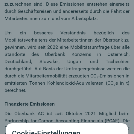
zuzurechnen sind. Diese Emissionen entstehen einerseits
durch Geschäftsreisen und andererseits durch die Fahrt der
Mitarbeiter:innen zum und vom Arbeitsplatz.
Um ein besseres Verständnis bezüglich des
Mobilitätsverhaltens der Mitarbeiter:innen der Oberbank zu
gewinnen, wird seit 2022 eine Mobilitätsumfrage über alle
Standorte des Oberbank Konzerns in Österreich,
Deutschland, Slowakei, Ungarn und Tschechien
durchgeführt. Auf Basis der Umfrageergebnisse werden die
durch die Mitarbeitermobilität erzeugten CO₂-Emissionen in
emittierten Tonnen Kohlendioxid-Äquivalenten (CO₂e in t)
berechnet.
Finanzierte Emissionen
Die Oberbank AG ist seit Oktober 2021 Mitglied beim
Partnership for Carbon Accounting Financials (PCAF). Die
PCAF-Methodologie ermöglicht eine weltweit einheitliche
Cookie-Einstellungen