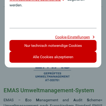
werden.
Cookie-Einstellungen
Nur technisch notwendige Cookies
Alle Cookies akzeptieren
EMAS Umweltmanagement-System
EMAS –
E
co
M
anagement and
A
udit
S
cheme=
Umweltmanagement nach Europäischem Standard EMAS