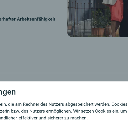
erhafter Arbeitsunfähigkeit
ungen
rge?
We
ein, die am Rechner des Nutzers abgespeichert werden. Cookies s
n Erkrankungen ist niemand von uns gefeit. Die
Li
erin bzw. des Nutzers ermöglichen. Wir setzen Cookies ein, um 
r gänzliche Arbeitsunfähigkeit zieht emotionale sowie
dlicher, effektiver und sicherer zu machen.
tzen Sie sich und Ihre Angehörigen bestmöglich durch
Pr
orge.