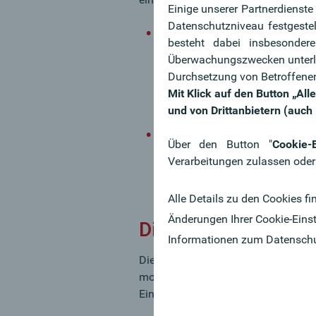
Einige unserer Partnerdienst
Datenschutzniveau festgeste
Erwerbsunfähigkeit:
besteht dabei insbesonder
Es ist Ihnen nicht mehr mö
Überwachungszwecken unterli
nachzugehen (max. 3 St
Durchsetzung von Betroffenen
Einkommensverlusten, oft au
Mit Klick auf den Button „Al
Betreuung.
und von Drittanbietern (auch
Berufsunfähigkeit:
Über den Button "
Cookie-E
Sie sind zwar grundsätzlich
Verarbeitungen zulassen oder
ausgeübten Beruf nicht mehr
gewohnten Einkommens führe
Alle Details zu den Cookies fi
Änderungen Ihrer Cookie-Einst
Die private Berufsu
Informationen zum Datensch
Die Leistungen einer private Beru
monatlichen Rentenzahlungen bei 
Einkommensverluste abzusichern un