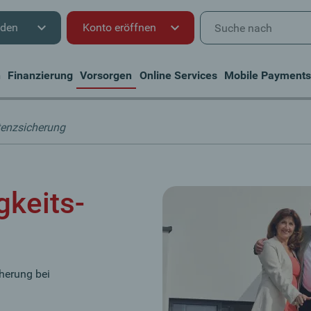
nden
Konto eröffnen
n
Finanzierung
Vorsorgen
Online Services
Mobile Payment
tenzsicherung
gkeits­
cherung bei