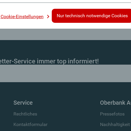
0 Wien, Landskrongasse 1-3 in Kooperation mit der Oberbank AG.
Nur technisch notwendige Cookies
Cookie-Einstellungen
ter-Service immer top informiert!
Service
Oberbank 
Rechtliches
Pressefotos
Kontaktformular
Nachhaltigkeit