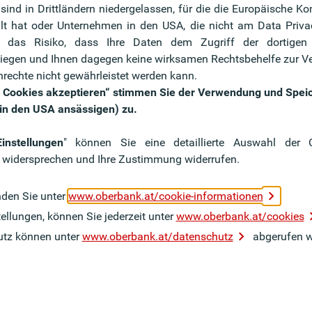
e sind in Drittländern niedergelassen, für die die Europäische
Be
llt hat oder Unternehmen in den USA, die nicht am Data Priv
e das Risiko, dass Ihre Daten dem Zugriff der dortigen
glich, einer geregelten und regelmäßigen Arbeit
egen und Ihnen dagegen keine wirksamen Rechtsbehelfe zur Ve
unden/Tag). Dies führt zu langfristigen
rechte nicht gewährleistet werden kann.
ch verbunden mit höheren Ausgaben für Pflege und
le Cookies akzeptieren“ stimmen Sie der Verwendung und Spei
 in den USA ansässigen) zu.
instellungen
" können Sie eine detaillierte Auswahl der
 noch arbeitsfähig, können jedoch Ihren zuletzt
 widersprechen und Ihre Zustimmung widerrufen.
 nachgehen. Dies kann zum teilweisen Verlust des
n.
nden Sie unter
www.oberbank.at/cookie-informationen
ellungen, können Sie jederzeit unter
www.oberbank.at/cookies
nfähigkeitsversicherung*
utz können unter
www.oberbank.at/datenschutz
abgerufen w
fsunfähigkeitsversicherung unterstützt in Form von
Erwerbs- und bei Berufsunfähigkeit. Diese helfen
d diverse Fixkosten im Alltag abdecken zu können.