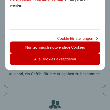
Vorschläge rund um das Finanzwesen. Von
werden.
Angeboten und Marketingmitteilungen – alles ist mit
dabei.
Cookie-Einstellungen
Nur technisch notwendige Cookies
Währungsrechner
Alle Cookies akzeptieren
Der Oberbank Währungsrechner hilft Ihnen im
Ausland, ein Gefühl für Ihre Ausgaben zu bekommen.