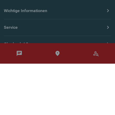
Wichtige Informationen
Service
Oberbank AG
Länderseiten
© Oberbank 2026