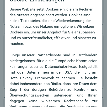
Karte sperren
Empfängerdaten speichern
Unsere Website setzt Cookies ein, die am Rechner
Lastschriften online rückleiten
des Nutzers abgespeichert werden. Cookies sind
kleine Textdateien, die eine Wiedererkennung der
Nutzerin bzw. des Nutzers ermöglichen. Wir setzen
Cookies ein, um unser Angebot für Sie anzupassen
und es nutzerfreundlicher, effektiver und sicherer zu
machen.
Einige unserer Partnerdienste sind in Drittländern
Postfach
niedergelassen, für die die Europäische Kommission
Die moderne Alternative zu herkömmlichen
kein angemessenes Datenschutzniveau festgestellt
Papierdokumenten. Die Zustellung ist nicht nur
hat oder Unternehmen in den USA, die nicht am
schneller, sondern auch nachhaltiger.
Data Privacy Framework teilnehmen. Es besteht
dabei insbesondere das Risiko, dass Ihre Daten dem
Zugriff der dortigen Behörden zu Kontroll- und
Überwachungszwecken unterliegen und Ihnen
dagegen keine wirksamen Rechtsbehelfe zur
Verfügung stehen und somit die Durchsetzung von