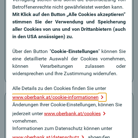
Betroffenenrechte nicht gewährleistet werden kann.
Mit Klick auf den Button „Alle Cookies akzeptieren“
Push-Benachrichtigungen
stimmen Sie der Verwendung und Speicherung
Erhalten Sie Konto- und Bank-Informationen bequem
aller Cookies von uns und von Drittanbietern (auch
per Push-Benachrichtigung.
in den USA ansässigen) zu.
Diese Benachrichtigungen sind Text-Nachrichten, die
direkt auf dem Smartphone-Bildschirm erscheinen.
Über den Button "
Cookie-Einstellungen
" können Sie
eine detaillierte Auswahl der Cookies vornehmen,
können Verarbeitungen zulassen oder
Anleitung
widersprechen und Ihre Zustimmung widerrufen.
Alle Details zu den Cookies finden Sie unter
www.oberbank.at/cookie-informationen
Änderungen Ihrer Cookie-Einstellungen, können Sie
jederzeit unter
www.oberbank.at/cookies
vornehmen.
News
Informationen zum Datenschutz können unter
Im Abschnitt News finden Sie aktuelle Themen und
www.oberbank.at/datenschutz
abgerufen