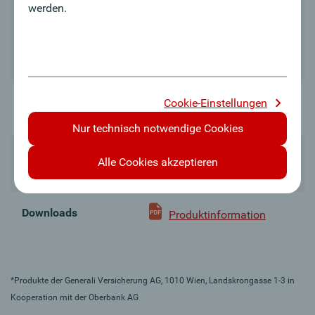
werden.
Berufsunfähigkeits-
Besonderheiten
Zusatzversicherung
möglich
Cookie-Einstellungen
Anlegertyp
Vorsichtiger Anlegertyp
Nur technisch notwendige Cookies
50% - 150% der garantierten
Alle Cookies akzeptieren
Ablebensschutz
Versicherungssumme wählbar
Downloads
Produktinformation
*Produkte der Generali Versicherung AG, 1010 Wien, Landskrongasse 1-3 in
Kooperation mit der Oberbank AG