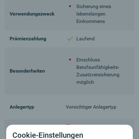
Sicherung eines
Verwendungszweck
lebenslangen
Einkommens
Prämienzahlung
Laufend
Einschluss
Berufsunfähigkeits-
Besonderheiten
Zusatzversicherung
möglich
Anlegertyp
Vorsichtiger Anlegertyp
Downloads
Produktinformation
Cookie-Einstellungen