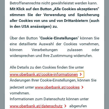
Betroffenenrechte nicht gewährleistet werden kann.
Er- und
Tarife*
Mit Klick auf den Button „Alle Cookies akzeptieren“
Ablebensversicherung
stimmen Sie der Verwendung und Speicherung
aller Cookies von uns und von Drittanbietern (auch
in den USA ansässigen) zu.
Veranlagung
Klassischer Deckungsstock
Über den Button "
Cookie-Einstellungen
" können Sie
eine detaillierte Auswahl der Cookies vornehmen,
Garantierte
können Verarbeitungen zulassen oder
Garantien
Versicherungssumme
widersprechen und Ihre Zustimmung widerrufen.
Alle Details zu den Cookies finden Sie unter
Ansparen
Verwendungszweck
Absicherung
www.oberbank.at/cookie-informationen
Änderungen Ihrer Cookie-Einstellungen, können Sie
Prämienzahlung
Laufend
jederzeit unter
www.oberbank.at/cookies
vornehmen.
Informationen zum Datenschutz können unter
www.oberbank.at/datenschutz
abgerufen
Einschluss