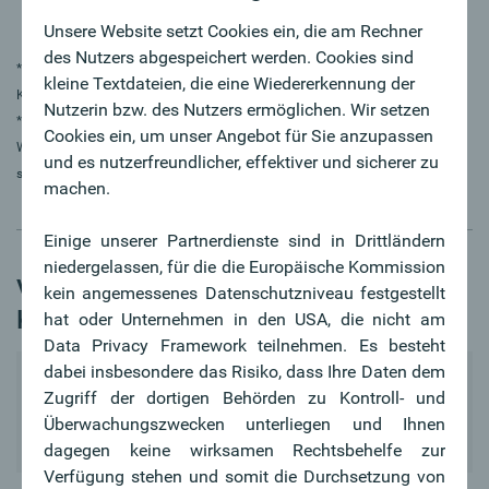
Unsere Website setzt Cookies ein, die am Rechner
des Nutzers abgespeichert werden. Cookies sind
* Produkte der Generali Versicherung AG, 1010 Wien, Landskrongasse 1-3 in
kleine Textdateien, die eine Wiedererkennung der
Kooperation mit der Oberbank AG
Nutzerin bzw. des Nutzers ermöglichen. Wir setzen
** Bitte beachten Sie, dass Veranlagungen in Investmentfondsanteile
Cookies ein, um unser Angebot für Sie anzupassen
Wertschwankungen unterliegen sowie mit nachstehenden Risiken verbunden
und es nutzerfreundlicher, effektiver und sicherer zu
sind.
machen.
Einige unserer Partnerdienste sind in Drittländern
niedergelassen, für die die Europäische Kommission
Vorsorge-Modelle mit
kein angemessenes Datenschutzniveau festgestellt
Kapitalauszahlung im Vordergrund:
hat oder Unternehmen in den USA, die nicht am
Data Privacy Framework teilnehmen. Es besteht
dabei insbesondere das Risiko, dass Ihre Daten dem
Klassische
Zugriff der dortigen Behörden zu Kontroll- und
Lebensversicherung
Überwachungszwecken unterliegen und Ihnen
dagegen keine wirksamen Rechtsbehelfe zur
Verfügung stehen und somit die Durchsetzung von