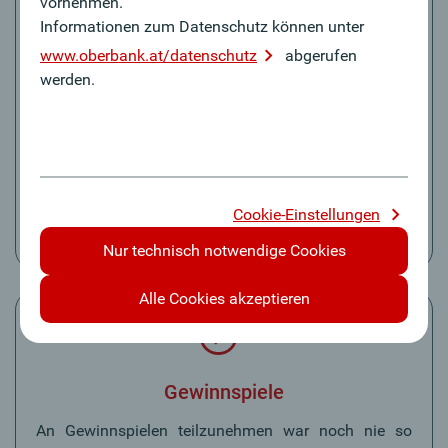
vornehmen.
Informationen zum Datenschutz können unter
www.oberbank.at/datenschutz
abgerufen
Kundenkarten
werden.
Mit Bluecode können Sie Kundenkarten ausgewählter
Akzeptanzstellen ganz einfach in Ihrer App
hinterlegen. Dafür müssen Sie nur die jeweilige
Kartennummer eingeben. Ihre Kundenkarte wird dann
automatisch bei Ihrer nächsten Zahlung mit der App
Cookie-Einstellungen
an der Kasse übergeben.
Nur technisch notwendige Cookies
Alle Cookies akzeptieren
Gewinnspiele
An Gewinnspielen teilzunehmen war noch nie so