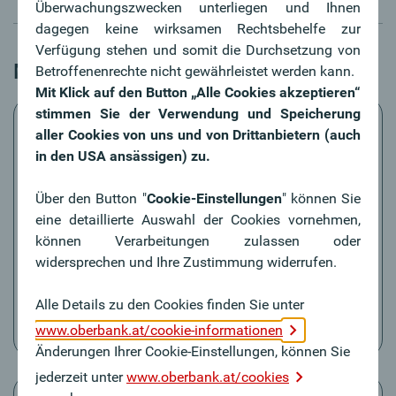
Überwachungszwecken unterliegen und Ihnen
dagegen keine wirksamen Rechtsbehelfe zur
Verfügung stehen und somit die Durchsetzung von
Mehrwertprogramme digital erleben
Betroffenenrechte nicht gewährleistet werden kann.
Mit Klick auf den Button „Alle Cookies akzeptieren“
stimmen Sie der Verwendung und Speicherung
aller Cookies von uns und von Drittanbietern (auch
in den USA ansässigen) zu.
Stempelpässe
Über den Button "
Cookie-Einstellungen
" können Sie
eine detaillierte Auswahl der Cookies vornehmen,
Einige Bluecode Akzeptanzstellen bieten digitale
können Verarbeitungen zulassen oder
Stempelpässe an und erfreuen ihre Kund:innen mit
widersprechen und Ihre Zustimmung widerrufen.
Stempeln, die übersichtlich in der Oberbank App
dargestellt werden. Ist der Stempelpass voll, so
Alle Details zu den Cookies finden Sie unter
erhalten Sie einen Gutschein, der automatisch bei
Ihrer nächsten Zahlung mit der App eingelöst wird.
www.oberbank.at/cookie-informationen
Änderungen Ihrer Cookie-Einstellungen, können Sie
jederzeit unter
www.oberbank.at/cookies