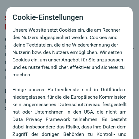
Cookie-Einstellungen
Schnell und sicher mit dem Handy
bezahlen.
Unsere Website setzt Cookies ein, die am Rechner
des Nutzers abgespeichert werden. Cookies sind
Bluecode ist eine einfache Art mobil mit dem Handy zu
kleine Textdateien, die eine Wiedererkennung der
bezahlen und sich gleichzeitig exklusive Vorteile zu sichern.
Nutzerin bzw. des Nutzers ermöglichen. Wir setzen
Dabei wird beim Öffnen der App ein blauer Barcode
Cookies ein, um unser Angebot für Sie anzupassen
angezeigt, der an der Kasse gelesen wird und die Zahlung
und es nutzerfreundlicher, effektiver und sicherer zu
ermöglicht. Zugleich werden Gutscheine, Stempelpässe
machen.
und Kundenkarten automatisch erkannt.
Einige unserer Partnerdienste sind in Drittländern
Bluecode aktivieren
niedergelassen, für die die Europäische Kommission
In nur wenigen Schritten können Sie Bluecode Pay mit Ihre
kein angemessenes Datenschutzniveau festgestellt
Oberbank App verwenden:
hat oder Unternehmen in den USA, die nicht am
Klick auf Bluecode Pay in der Oberbank App
Data Privacy Framework teilnehmen. Es besteht
Bankkonto mit Bluecode verbinden
dabei insbesondere das Risiko, dass Ihre Daten dem
Blauen Barcode an der Kasse zeigen
Zugriff der dortigen Behörden zu Kontroll- und