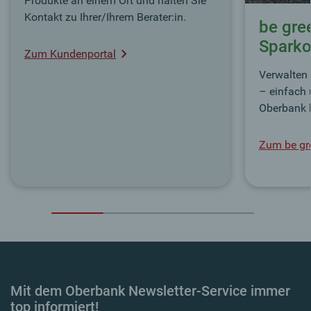
Produkte an einem Ort und halten Sie
Kontakt zu Ihrer/Ihrem Berater:in.
be gre
Sparko
Zum Kundenportal
Verwalten 
– einfach 
Oberbank 
Zum be gr
Mit dem Oberbank Newsletter-Service immer
top informiert!