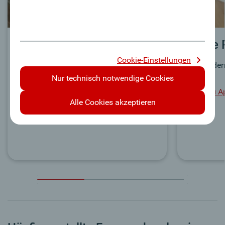
Google Pay™
Apple 
Cookie-Einstellungen
Die moderne Art des Bezahlens -
Die modern
schnell, sicher & unkompliziert.
Nur technisch notwendige Cookies
Mehr zu A
Alle Cookies akzeptieren
Zu Google Pay