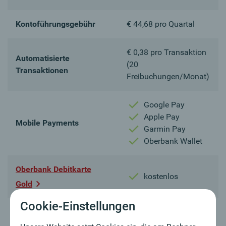
Kontoführungsgebühr
€ 44,68 pro Quartal
€ 0,38 pro Transaktion
Automatisierte
(20
Transaktionen
Freibuchungen/Monat)
Google Pay
Apple Pay
Mobile Payments
Garmin Pay
Oberbank Wallet
Oberbank Debitkarte
kostenlos
Gold
Cookie-Einstellungen
Oberbank Mastercard
€ 36,16 p. a.