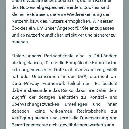
Unsere Website setzt Cookies ein, die am Rechner
Klassik Kreditkarte*
des Nutzers abgespeichert werden. Cookies sind
kleine Textdateien, die eine Wiedererkennung der
be green Sparkonto
kostenlos
Nutzerin bzw. des Nutzers ermöglichen. Wir setzen
(Kontoführung)
Cookies ein, um unser Angebot für Sie anzupassen
und es nutzerfreundlicher, effektiver und sicherer zu
Konditionenblatt
machen.
Downloads
Entgeltinformation
Einige unserer Partnerdienste sind in Drittländern
Glossar
niedergelassen, für die die Europäische Kommission
kein angemessenes Datenschutzniveau festgestellt
hat oder Unternehmen in den USA, die nicht am
Data Privacy Framework teilnehmen. Es besteht
Jetzt online
dabei insbesondere das Risiko, dass Ihre Daten dem
eröffnen
Zugriff der dortigen Behörden zu Kontroll- und
Überwachungszwecken unterliegen und Ihnen
Anleitung für
dagegen keine wirksamen Rechtsbehelfe zur
Online-
Verfügung stehen und somit die Durchsetzung von
Kontoeröffnungen
Betroffenenrechte nicht gewährleistet werden kann.