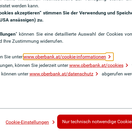
Die Ob
eistet werden kann.
Jahre 
 Cookies akzeptieren“ stimmen Sie der Verwendung und Speich
ir?
Benefits &
Wir si
n USA ansässigen) zu.
Auszei
Sozialleistungen
chen
erhalt
llungen
" können Sie eine detaillierte Auswahl der Cookies v
Profitieren Sie von unseren
d Ihre Zustimmung widerrufen.
Zu de
zahlreichen Benefits &
Sozialleistungen.
en Sie unter
www.oberbank.at/cookie-informationen
ungen, können Sie jederzeit unter
www.oberbank.at/cookies
Mehr dazu
 können unter
www.oberbank.at/datenschutz
abgerufen wer
Nur technisch notwendige Cookie
Cookie-Einstellungen