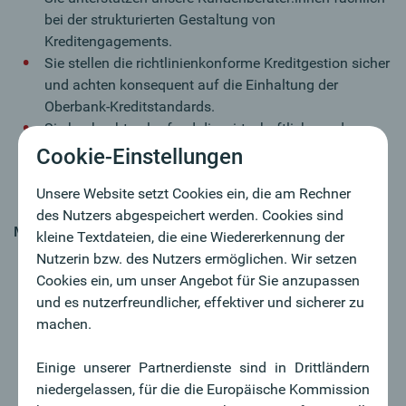
bei der strukturierten Gestaltung von
Kreditengagements.
Sie stellen die richtlinienkonforme Kreditgestion sicher
und achten konsequent auf die Einhaltung der
Oberbank-Kreditstandards.
Sie beobachten laufend die wirtschaftliche und
rechtliche Entwicklung in Ihrem regionalen
Cookie-Einstellungen
Einzugsgebiet und leiten daraus fundierte
Einschätzungen ab.
Unsere Website setzt Cookies ein, die am Rechner
des Nutzers abgespeichert werden. Cookies sind
MY CHALLENGE
kleine Textdateien, die eine Wiedererkennung der
Nutzerin bzw. des Nutzers ermöglichen. Wir setzen
Sie verfügen über ein abgeschlossenes Studium der
Cookies ein, um unser Angebot für Sie anzupassen
Wirtschafts- oder Rechtswissenschaften; idealerweise
und es nutzerfreundlicher, effektiver und sicherer zu
bringen Sie zusätzlich eine kaufmännische
machen.
Grundausbildung mit.
Sie haben idealerweise bereits Erfahrung in der
Einige unserer Partnerdienste sind in Drittländern
Bearbeitung, Beurteilung und Entscheidung von
niedergelassen, für die die Europäische Kommission
Kreditanträgen gesammelt.