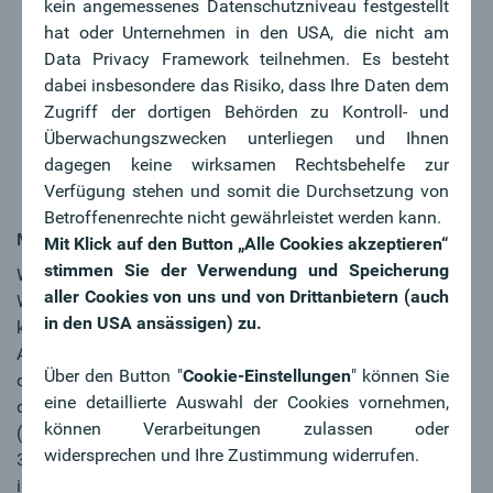
kein angemessenes Datenschutzniveau festgestellt
Sie arbeiten strukturiert und organisiert, sind
hat oder Unternehmen in den USA, die nicht am
zuverlässig und können komplexe Inhalte rasch
Data Privacy Framework teilnehmen. Es besteht
erfassen.
dabei insbesondere das Risiko, dass Ihre Daten dem
Sie kommunizieren klar, treten sicher auf und bringen
Zugriff der dortigen Behörden zu Kontroll- und
eine ausgeprägte Teamplayer-Mentalität mit.
Überwachungszwecken unterliegen und Ihnen
Sie bringen ausgeprägte technische Affinität mit,
dagegen keine wirksamen Rechtsbehelfe zur
interessieren sich für Neue Medien und verfolgen
Verfügung stehen und somit die Durchsetzung von
Trends rund um Daten, Automatisierung und KI.
Betroffenenrechte nicht gewährleistet werden kann.
MY FUTURE
Mit Klick auf den Button „Alle Cookies akzeptieren“
stimmen Sie der Verwendung und Speicherung
Wir bieten Ihnen in der Oberbank hervorragende
aller Cookies von uns und von Drittanbietern (auch
Weiterentwicklungs- und Karrieremöglichkeiten, einen
in den USA ansässigen) zu.
krisensicheren Arbeitsplatz sowie ein kollegiales
Arbeitsumfeld. Aus gesetzlichen Gründen weisen wir
Über den Button "
Cookie-Einstellungen
" können Sie
darauf hin, dass das kollektivvertragliche Bruttogehalt für
eine detaillierte Auswahl der Cookies vornehmen,
diese Tätigkeit und für das beschriebene Profil
können Verarbeitungen zulassen oder
(abgeschlossenes Magister-/Masterstudium) mindestens
widersprechen und Ihre Zustimmung widerrufen.
3.724,82 € beträgt. Eine deutliche Überzahlung ist
insbesondere bei einschlägiger Berufserfahrung und