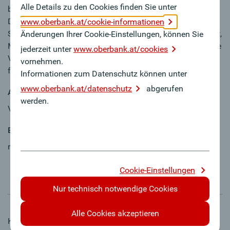
Alle Details zu den Cookies finden Sie unter
besonderer Qualifikation selbstverständlich möglich.
Darüber hinaus dürfen Sie sich auf attraktive
www.oberbank.at/cookie-informationen
Sozialleistungen und Benefits wie bspw. flexible Arbeitszeit,
Änderungen Ihrer Cookie-Einstellungen, können Sie
Mitarbeiterbeteiligung, Fahrtkostenzuschuss für öffentliche
jederzeit unter
www.oberbank.at/cookies
Verkehrsmittel, Gesundheitsförderung und vieles mehr
vornehmen.
freuen.
Informationen zum Datenschutz können unter
www.oberbank.at/datenschutz
abgerufen
Arbeitszeit
werden.
Vollzeit
Eintrittsdatum
nach Vereinbarung
Cookie-Einstellungen
Nur technisch notwendige Cookies
Alle Cookies akzeptieren
Kontakt und weitere Informationen: