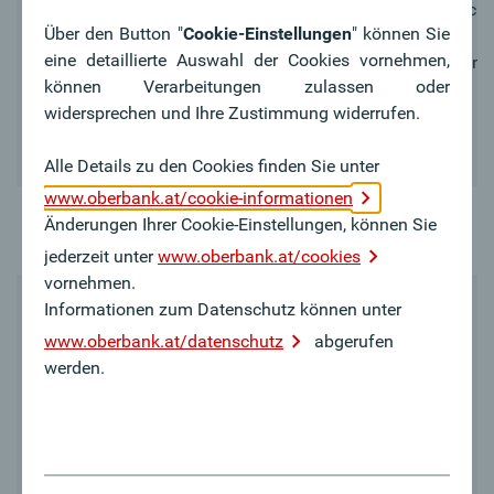
über die gesamte Laufzeit gleich
Über den Button "
Cookie-Einstellungen
" können Sie
eine detaillierte Auswahl der Cookies vornehmen,
Besonderheiten
Mögliche Zusatzversicherungen:
können Verarbeitungen zulassen oder
Berufsunfähigkeit
widersprechen und Ihre Zustimmung widerrufen.
Unfalltod
Unfallinvalidität
Alle Details zu den Cookies finden Sie unter
www.oberbank.at/cookie-informationen
Änderungen Ihrer Cookie-Einstellungen, können Sie
Ablebensschutz
Für eine versicherte Person
jederzeit unter
www.oberbank.at/cookies
vornehmen.
Informationen zum Datenschutz können unter
Produktinformation
(Versicherungssumme bis €
www.oberbank.at/datenschutz
abgerufen
50.000,-)
werden.
Downloads
Produktinformation
(Versicherungssumme ab €
50.000,-)