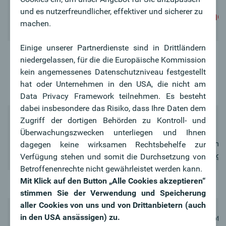
mit konstanter
und es nutzerfreundlicher, effektiver und sicherer zu
Versicherungssumme
machen.
Einige unserer Partnerdienste sind in Drittländern
Ablebensversicherung
niedergelassen, für die die Europäische Kommission
RISK CONTROL
kein angemessenes Datenschutzniveau festgestellt
Tarife*
Ablebensversicherung
hat oder Unternehmen in den USA, die nicht am
(inkl. Gewinnbeteiligung)
Data Privacy Framework teilnehmen. Es besteht
dabei insbesondere das Risiko, dass Ihre Daten dem
Ablebensvorsorge
Zugriff der dortigen Behörden zu Kontroll- und
Hinterbliebenenvorsorge
Überwachungszwecken unterliegen und Ihnen
Verwendungszweck
Besicherung einer Konsum-
dagegen keine wirksamen Rechtsbehelfe zur
oder Wohnbaufinanzierung
Verfügung stehen und somit die Durchsetzung von
Betroffenenrechte nicht gewährleistet werden kann.
Mit Klick auf den Button „Alle Cookies akzeptieren“
Prämienzahlung
Laufend
stimmen Sie der Verwendung und Speicherung
aller Cookies von uns und von Drittanbietern (auch
in den USA ansässigen) zu.
Die Versicherungssumme bleibt