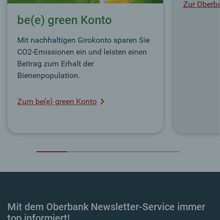
Zur Oberb
be(e) green Konto
Mit nachhaltigen Girokonto sparen Sie
CO2-Emissionen ein und leisten einen
Beitrag zum Erhalt der
Bienenpopulation.
Zum be(e) green Konto
Mit dem Oberbank Newsletter-Service immer
top informiert!