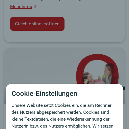
Mehr Infos
Gleich online eröffnen
Cookie-Einstellungen
Unsere Website setzt Cookies ein, die am Rechner
Sparkonto Festzins
des Nutzers abgespeichert werden. Cookies sind
kleine Textdateien, die eine Wiedererkennung der
Ihre Veranlagung ist klar kalkulierbar.
Nutzerin bzw. des Nutzers ermöglichen. Wir setzen