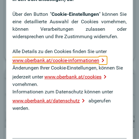
Oberbank Kundenportal
Einfache Bedienung &
Über den Button "
Cookie-Einstellungen
" können Sie
modernes Design
eine detaillierte Auswahl der Cookies vornehmen,
Optimiert für alle Endgeräte
können Verarbeitungen zulassen oder
All Ihre Produkte auf einen Blick
widersprechen und Ihre Zustimmung widerrufen.
Alle Details zu den Cookies finden Sie unter
Zum Kundenportal
www.oberbank.at/cookie-informationen
Änderungen Ihrer Cookie-Einstellungen, können Sie
jederzeit unter
www.oberbank.at/cookies
vornehmen.
Informationen zum Datenschutz können unter
www.oberbank.at/datenschutz
abgerufen
werden.
Beratungstermin vereinbaren