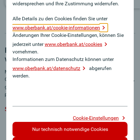
widersprechen und Ihre Zustimmung widerrufen.
Alle Details zu den Cookies finden Sie unter
www.oberbank.at/cookie-informationen
Änderungen Ihrer Cookie-Einstellungen, können Sie
jederzeit unter
www.oberbank.at/cookies
Persönlichen Wunsch PIN-Code selbst
vornehmen.
wählen
Informationen zum Datenschutz können unter
www.oberbank.at/datenschutz
abgerufen
Mit Ihrer Oberbank Mastercard bezahlen Sie mit Ihrem PIN-
werden.
Code statt mit Ihrer Unterschrift. Es besteht die Möglichkeit,
ganz einfach am Geldausgabe-Automaten Ihren
persönlichen Wunsch PIN-Code zu vergeben.
So einfach geht’s
Cookie-Einstellungen
Kreditkarte in Geldausgabeautomat stecken
„PIN-Code ändern“ auswählen
Nur technisch notwendige Cookies
Aktuellen PIN-Code eingeben