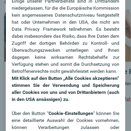
Einige unserer Partnerdienste sind in Drittländern
Geldbörse.
niedergelassen, für die die Europäische Kommission
kein angemessenes Datenschutzniveau festgestellt
hat oder Unternehmen in den USA, die nicht am
Data Privacy Framework teilnehmen. Es besteht
dabei insbesondere das Risiko, dass Ihre Daten dem
Zugriff der dortigen Behörden zu Kontroll- und
Überwachungszwecken unterliegen und Ihnen
dagegen keine wirksamen Rechtsbehelfe zur
Verfügung stehen und somit die Durchsetzung von
Google Pay™
Apple 
Betroffenenrechte nicht gewährleistet werden kann.
Mit Klick auf den Button „Alle Cookies akzeptieren“
Die moderne Art des Bezahlens -
Die modern
stimmen Sie der Verwendung und Speicherung
schnell, sicher & unkompliziert.
aller Cookies von uns und von Drittanbietern (auch
Mehr erfa
in den USA ansässigen) zu.
Zu Google Pay
Über den Button "
Cookie-Einstellungen
" können Sie
eine detaillierte Auswahl der Cookies vornehmen,
können Verarbeitungen zulassen oder