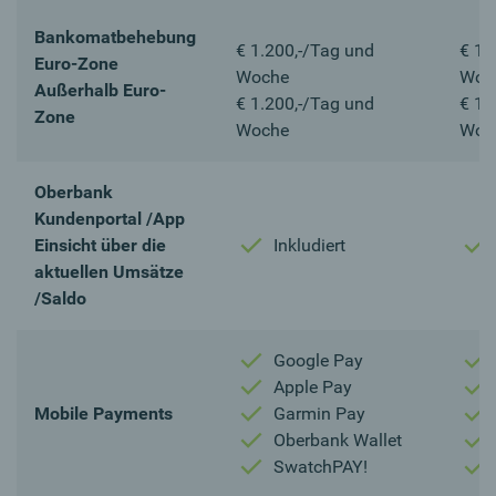
Bankomatbehebung
€ 1.200,-/Tag und
€ 1.
Euro-Zone
Woche
Woc
Außerhalb Euro-
€ 1.200,-/Tag und
€ 1.
Zone
Woche
Woc
Oberbank
Kundenportal /App
Einsicht über die
Inkludiert
aktuellen Umsätze
/Saldo
Google Pay
Apple Pay
Mobile Payments
Garmin Pay
Oberbank Wallet
SwatchPAY!