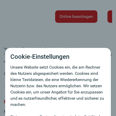
Online beantragen
On
*barrierefreie Eigenschaft für Menschen mit Sehbehinderungen
1
Cookie-Einstellungen
Die Ausgabe der Oberbank Mastercard Kreditkarte ist bonitätsabhängig und
erfolgt unter Einhaltung der jeweiligen Ausgaberichtlinien.
Unsere Website setzt Cookies ein, die am Rechner
des Nutzers abgespeichert werden. Cookies sind
Stand: 01.01.2026
kleine Textdateien, die eine Wiedererkennung der
Nutzerin bzw. des Nutzers ermöglichen. Wir setzen
Cookies ein, um unser Angebot für Sie anzupassen
und es nutzerfreundlicher, effektiver und sicherer zu
mobile payments
machen.
Mit diesen mobile payments wird Ihre Karte zur digitalen