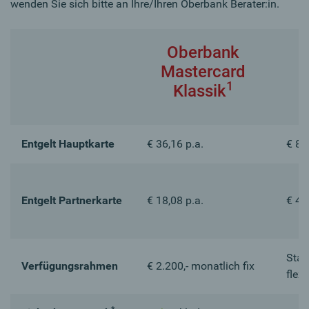
wenden Sie sich bitte an Ihre/Ihren Oberbank Berater:in.
Oberbank
Mastercard
M
1
Klassik
Entgelt Hauptkarte
€ 36,16 p.a.
€ 88
Entgelt Partnerkarte
€ 18,08 p.a.
€ 44
Stan
Verfügungsrahmen
€ 2.200,- monatlich fix
flexi