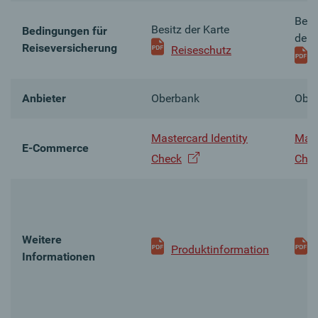
Besi
Besitz der Karte
Bedingungen für
der 
Reiseversicherung
Reiseschutz
Anbieter
Oberbank
Obe
Mastercard Identity
Mast
E-Commerce
Check
Che
Weitere
Produktinformation
Informationen