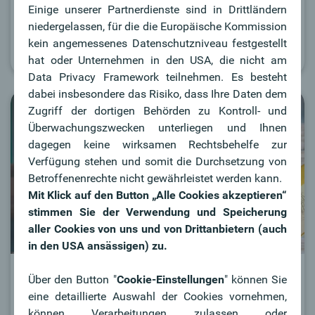
Einige unserer Partnerdienste sind in Drittländern
Überblick.
niedergelassen, für die die Europäische Kommission
kein angemessenes Datenschutzniveau festgestellt
Zu den Infos
hat oder Unternehmen in den USA, die nicht am
Data Privacy Framework teilnehmen. Es besteht
dabei insbesondere das Risiko, dass Ihre Daten dem
Zugriff der dortigen Behörden zu Kontroll- und
Überwachungszwecken unterliegen und Ihnen
dagegen keine wirksamen Rechtsbehelfe zur
Verfügung stehen und somit die Durchsetzung von
Betroffenenrechte nicht gewährleistet werden kann.
Mit Klick auf den Button „Alle Cookies akzeptieren“
stimmen Sie der Verwendung und Speicherung
aller Cookies von uns und von Drittanbietern (auch
in den USA ansässigen) zu.
Neubau
Über den Button "
Cookie-Einstellungen
" können Sie
eine detaillierte Auswahl der Cookies vornehmen,
Hier finden Sie Informationen zur Förderung eines
können Verarbeitungen zulassen oder