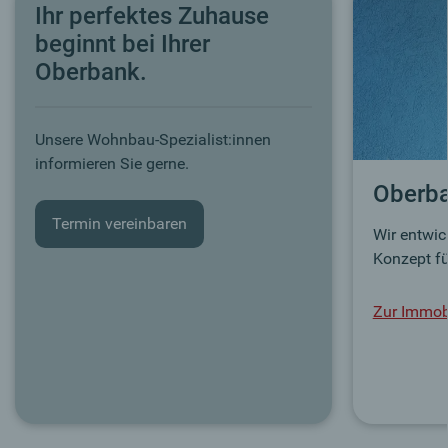
Ihr perfektes Zuhause
beginnt bei Ihrer
Oberbank.
Unsere Wohnbau-Spezialist:innen
informieren Sie gerne.
Oberba
Termin vereinbaren
Wir entwic
Konzept fü
Zur Immobi