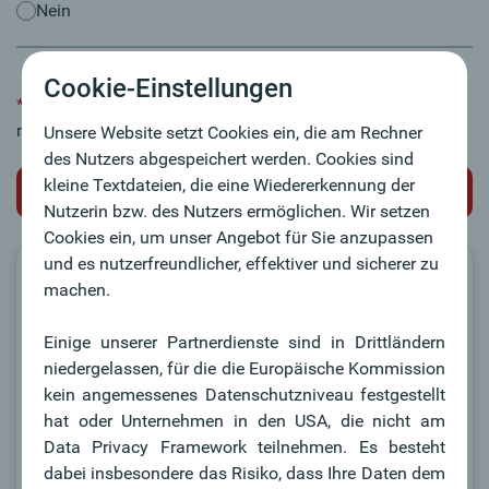
Nein
Cookie-Einstellungen
*
Pflichtfelder: Bitte füllen Sie alle mit einem Stern (*)
markierten Felder aus.
Unsere Website setzt Cookies ein, die am Rechner
des Nutzers abgespeichert werden. Cookies sind
kleine Textdateien, die eine Wiedererkennung der
Nutzerin bzw. des Nutzers ermöglichen. Wir setzen
Cookies ein, um unser Angebot für Sie anzupassen
und es nutzerfreundlicher, effektiver und sicherer zu
Ihr ausgewähltes Produkt
machen.
Oberbank Sparkonto
Einige unserer Partnerdienste sind in Drittländern
niedergelassen, für die die Europäische Kommission
Verwalten Sie Ihre Spareinlagen selbst - einfach und
kein angemessenes Datenschutzniveau festgestellt
flexibel mit dem Oberbank Online Sparen!
hat oder Unternehmen in den USA, die nicht am
Data Privacy Framework teilnehmen. Es besteht
dabei insbesondere das Risiko, dass Ihre Daten dem