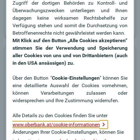
Zugriff der dortigen Behörden zu Kontroll- und
Überwachungszwecken unterliegen und Ihnen
dagegen keine wirksamen Rechtsbehelfe zur
Verfügung stehen und somit die Durchsetzung von
Betroffenenrechte nicht gewährleistet werden kann.
Mit Klick auf den Button „Alle Cookies akzeptieren“
stimmen Sie der Verwendung und Speicherung
Service Hotline
aller Cookies von uns und von Drittanbietern (auch
in den USA ansässigen) zu.
Benötigen Sie weitere Informationen oder Hilfe beim
Über den Button "
Cookie-Einstellungen
" können Sie
Produktantrag?
eine detaillierte Auswahl der Cookies vornehmen,
können Verarbeitungen zulassen oder
+43 732 / 7802 - 0
widersprechen und Ihre Zustimmung widerrufen.
kundenservice@oberbank.at
Alle Details zu den Cookies finden Sie unter
Mo - Fr: 08:00 - 18:00 Uhr
www.oberbank.at/cookie-informationen
(an Bankwerktagen)
Änderungen Ihrer Cookie-Einstellungen, können Sie
Sa: 08:00 - 13:00 Uhr