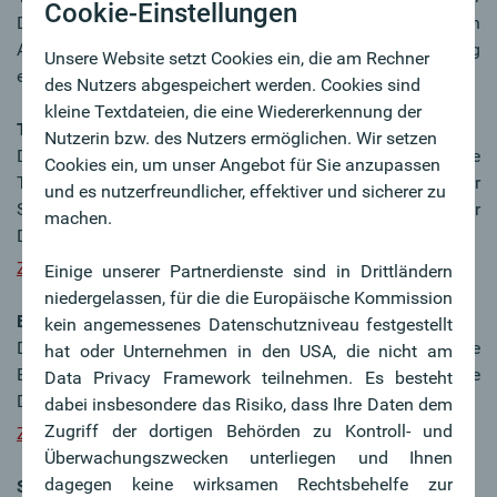
Cookie-Einstellungen
Deckung des Kontos wird ein entsprechender Fehler an den
Aufrufenden zurückgegeben. Dadurch ist die Anbindung
Unsere Website setzt Cookies ein, die am Rechner
eines expliziten Funds Check Services nicht notwendig.
des Nutzers abgespeichert werden. Cookies sind
kleine Textdateien, die eine Wiedererkennung der
Test-Schnittstelle - XS2A-Sandbox
Nutzerin bzw. des Nutzers ermöglichen. Wir setzen
Das Test-Schnittstelle („XS2A-Sandbox“) liefert reine
Cookies ein, um unser Angebot für Sie anzupassen
Testdaten, die bei finAPI liegen. Alle Details zur
und es nutzerfreundlicher, effektiver und sicherer zu
Schnittstelle entnehmen Sie bitte der „Entwickler
machen.
Dokumentation“.
Zur Schnittstelle
Einige unserer Partnerdienste sind in Drittländern
niedergelassen, für die die Europäische Kommission
Entwickler Dokumentation
kein angemessenes Datenschutzniveau festgestellt
Die Entwicklerdokumentation liefert Ihnen eine technische
hat oder Unternehmen in den USA, die nicht am
Beschreibung der einzelnen API-Funktionen. Die
Data Privacy Framework teilnehmen. Es besteht
Dokumentation ist ausschließlich in Englisch verfügbar.
dabei insbesondere das Risiko, dass Ihre Daten dem
Zugriff der dortigen Behörden zu Kontroll- und
Zur API Dokumentation
Überwachungszwecken unterliegen und Ihnen
dagegen keine wirksamen Rechtsbehelfe zur
Support-Zugang