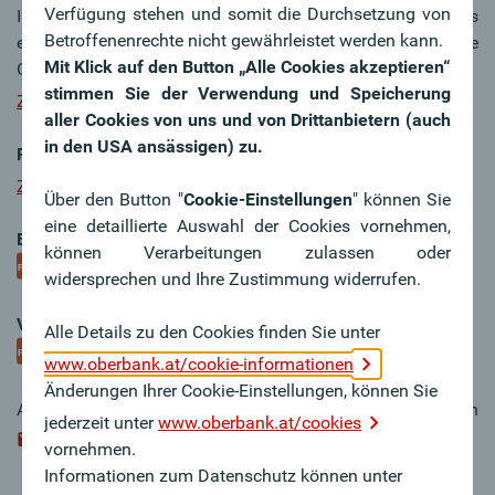
Verfügung stehen und somit die Durchsetzung von
Im Support-Zugang können Entwickler Support-Requests
Betroffenenrechte nicht gewährleistet werden kann.
einreichen. Den Support übernimmt die Firma finAPI für die
Mit Klick auf den Button „Alle Cookies akzeptieren“
Oberbank.
stimmen Sie der Verwendung und Speicherung
Zum Support Zugang
aller Cookies von uns und von Drittanbietern (auch
in den USA ansässigen) zu.
Produktive XS2A Schnittstelle
Zur Schnittstelle
Über den Button "
Cookie-Einstellungen
" können Sie
eine detaillierte Auswahl der Cookies vornehmen,
Beschreibung XS2A Fallback
können Verarbeitungen zulassen oder
Zur Beschreibung
widersprechen und Ihre Zustimmung widerrufen.
Veröffentlichung XS2A Statistik
Alle Details zu den Cookies finden Sie unter
Zur Statistik
www.oberbank.at/cookie-informationen
Änderungen Ihrer Cookie-Einstellungen, können Sie
Alternativ kann ein Support-Request per Mail an
jederzeit unter
www.oberbank.at/cookies
xs2a-support@finapi.io
gesendet werden.
vornehmen.
Informationen zum Datenschutz können unter