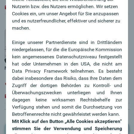
Nutzerin bzw. des Nutzers ermöglichen. Wir setzen
claudia.minichmayr@oberbank.at
Cookies ein, um unser Angebot für Sie anzupassen
und es nutzerfreundlicher, effektiver und sicherer zu
machen.
Einige unserer Partnerdienste sind in Drittländern
niedergelassen, für die die Europäische Kommission
kein angemessenes Datenschutzniveau festgestellt
hat oder Unternehmen in den USA, die nicht am
a
Mag.
Eva Prechtl
Data Privacy Framework teilnehmen. Es besteht
dabei insbesondere das Risiko, dass Ihre Daten dem
+43 / 732 / 7802 - 37238
Zugriff der dortigen Behörden zu Kontroll- und
Überwachungszwecken unterliegen und Ihnen
evamaria.prechtl@oberbank.at
dagegen keine wirksamen Rechtsbehelfe zur
Verfügung stehen und somit die Durchsetzung von
Betroffenenrechte nicht gewährleistet werden kann.
Mit Klick auf den Button „Alle Cookies akzeptieren“
stimmen Sie der Verwendung und Speicherung