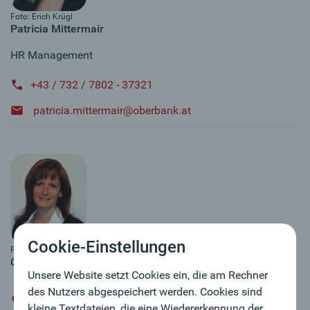
Foto: Erich Krügl
Patricia Mittermair
HR Management
+43 / 732 / 7802 - 37321
patricia.mittermair@oberbank.at
Cookie-Einstellungen
Foto: privat
Claudia Minichmayr
Unsere Website setzt Cookies ein, die am Rechner
des Nutzers abgespeichert werden. Cookies sind
+43 / 732 / 7802 - 37839
kleine Textdateien, die eine Wiedererkennung der