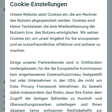
Cookie-Einstellungen
MY CHALLENGE
Unsere Website setzt Cookies ein, die am Rechner
Sie verfügen über eine abgeschlossene
des Nutzers abgespeichert werden. Cookies sind
Bankausbildung sowie mehrjährige Berufserfahrung
kleine Textdateien, die eine Wiedererkennung der
im Firmenkundengeschäft einer Bank
Nutzerin bzw. des Nutzers ermöglichen. Wir setzen
Sie sind ein kommunikationsstarker Verkaufsprofi mit
Cookies ein, um unser Angebot für Sie anzupassen
Überzeugungskraft
und es nutzerfreundlicher, effektiver und sicherer zu
Engagement, Zielorientierung, Teamgeist und
machen.
Diplomatie sind für Sie keine Fremdworte
Durch Ihre regionale Verbundenheit verfügen Sie über
Einige unserer Partnerdienste sind in Drittländern
ein eigenes Netzwerk zum Aufbau von
niedergelassen, für die die Europäische Kommission
Kundenbeziehungen und kennen Ihr Einzugsgebiet
kein angemessenes Datenschutzniveau festgestellt
hat oder Unternehmen in den USA, die nicht am
MY FUTURE
Data Privacy Framework teilnehmen. Es besteht
Oberbank ist anders, weil wir als unabhängige,
dabei insbesondere das Risiko, dass Ihre Daten dem
kundennahe, erfolgreiche Regionalbank im gehobenen
Zugriff der dortigen Behörden zu Kontroll- und
Firmenkundensegment kontinuierlich wachsen. Damit
Überwachungszwecken unterliegen und Ihnen
wachsen auch die Chancen für unsere Mitarbeiter:innen,
dagegen keine wirksamen Rechtsbehelfe zur