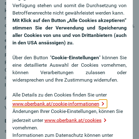
sich beruflich und persönlich weiterzuentwickeln. Hier
Verfügung stehen und somit die Durchsetzung von
können Sie unsere Erfolgsgeschichte mit Ihren Ideen selbst
Betroffenenrechte nicht gewährleistet werden kann.
mitgestalten. Die Oberbank bietet Ihnen nicht nur eine über
Mit Klick auf den Button „Alle Cookies akzeptieren“
den Tarifvertrag privater Banken hinausgehende Vergütung,
stimmen Sie der Verwendung und Speicherung
sondern auch zahlreiche attraktive Benefits, wie unsere
aller Cookies von uns und von Drittanbietern (auch
einzigartige Aktienbeteiligung, betriebliche Altersvorsorge,
in den USA ansässigen) zu.
flexible Arbeitszeitgestaltung, Jobrad,
Fahrtkostenzuschuss, Essensbons, bankeigene
Über den Button "
Cookie-Einstellungen
" können Sie
Ferienwohnungen für Ihren Urlaub und umfassende
eine detaillierte Auswahl der Cookies vornehmen,
Gesundheitsangebote für Körper & Geist. Auch Sie sind
können Verarbeitungen zulassen oder
anders, weil…? Dann reden wir darüber - wir freuen uns auf
widersprechen und Ihre Zustimmung widerrufen.
Ihre Bewerbung.
Alle Details zu den Cookies finden Sie unter
Arbeitszeit
www.oberbank.at/cookie-informationen
Vollzeit
Änderungen Ihrer Cookie-Einstellungen, können Sie
jederzeit unter
www.oberbank.at/cookies
Eintrittsdatum
vornehmen.
sofort
Informationen zum Datenschutz können unter