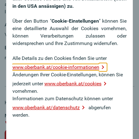
anders, weil…? Dann reden wir darüber - wir freuen uns auf
in den USA ansässigen) zu.
Ihre Bewerbung.
Über den Button "
Cookie-Einstellungen
" können Sie
Arbeitszeit
eine detaillierte Auswahl der Cookies vornehmen,
Vollzeit oder Teilzeit
können Verarbeitungen zulassen oder
widersprechen und Ihre Zustimmung widerrufen.
Eintrittsdatum
nach Absprache
Alle Details zu den Cookies finden Sie unter
www.oberbank.at/cookie-informationen
Änderungen Ihrer Cookie-Einstellungen, können Sie
jederzeit unter
www.oberbank.at/cookies
vornehmen.
Informationen zum Datenschutz können unter
Kontakt und weitere Informationen:
www.oberbank.at/datenschutz
abgerufen
werden.
Mareike Knorr
+49 911 / 723 67 - 16
Online-Bewerbung