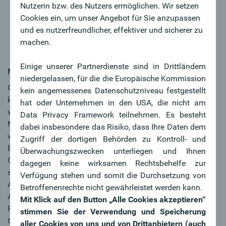
einem erfolgreichen, regionalen und unabhängigen
Nutzerin bzw. des Nutzers ermöglichen. Wir setzen
Unternehmen?
Cookies ein, um unser Angebot für Sie anzupassen
Egal welchen persönlichen Background Sie
und es nutzerfreundlicher, effektiver und sicherer zu
mitbringen, bei uns haben Sie vielfältige
machen.
Möglichkeiten.
Einige unserer Partnerdienste sind in Drittländern
MY FUTURE
niedergelassen, für die die Europäische Kommission
Oberbank ist anders, weil wir als unabhängige,
kein angemessenes Datenschutzniveau festgestellt
kundennahe, erfolgreiche Regionalbank kontinuierlich
hat oder Unternehmen in den USA, die nicht am
wachsen. Damit wachsen auch die Chancen für unsere
Data Privacy Framework teilnehmen. Es besteht
Mitarbeiter:innen, sich beruflich und persönlich
dabei insbesondere das Risiko, dass Ihre Daten dem
weiterzuentwickeln. Hier können Sie unsere
Zugriff der dortigen Behörden zu Kontroll- und
Erfolgsgeschichte mit Ihren Ideen selbst mitgestalten. Die
Überwachungszwecken unterliegen und Ihnen
Oberbank bietet Ihnen nicht nur eine attraktive Vergütung,
dagegen keine wirksamen Rechtsbehelfe zur
sondern auch zahlreiche Benefits, wie unsere einzigartige
Verfügung stehen und somit die Durchsetzung von
Aktienbeteiligung, betriebliche Altersvorsorge, flexible
Betroffenenrechte nicht gewährleistet werden kann.
Arbeitszeitgestaltung, Essensbons, bankeigene
Mit Klick auf den Button „Alle Cookies akzeptieren“
Ferienwohnungen für Ihren Urlaub und umfassende
stimmen Sie der Verwendung und Speicherung
Gesundheitsangebote für Körper & Geist. Auch Sie sind
aller Cookies von uns und von Drittanbietern (auch