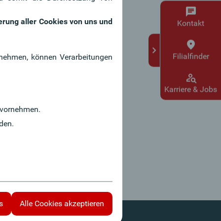
erbank hat im Laufe der
top Leistungen erbracht.
erung aller Cookies von uns und
Kontakt
nd stolz auf die
chnungen, die wir dafür
en haben.
Filialfinder
ornehmen, können Verarbeitungen
n Auszeichnungen
Karriere & Jobs
vornehmen.
den.
s
Alle Cookies akzeptieren