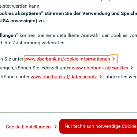
Die Ob
eistet werden kann.
Jahre 
 Cookies akzeptieren“ stimmen Sie der Verwendung und Speich
ir?
Benefits &
Wir si
n USA ansässigen) zu.
Auszei
Sozialleistungen
chen
erhalt
llungen
" können Sie eine detaillierte Auswahl der Cookies v
Profitieren Sie von unseren
d Ihre Zustimmung widerrufen.
Zu de
zahlreichen Benefits &
Sozialleistungen.
en Sie unter
www.oberbank.at/cookie-informationen
ungen, können Sie jederzeit unter
www.oberbank.at/cookies
Mehr dazu
 können unter
www.oberbank.at/datenschutz
abgerufen wer
Nur technisch notwendige Cookie
Cookie-Einstellungen