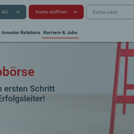
k AG
Konto eröffnen
Investor Relations
Karriere & Jobs
bbörse
 ersten Schritt
rfolgsleiter!