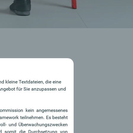
 kleine Textdateien, die eine
 Angebot für Sie anzupassen und
erbank
he Kommission kein angemessenes
szeichnungen
ramework teilnehmen. Es besteht
troll- und Überwachungszwecken
nd somit die Durchsetzung von