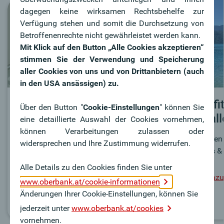
dagegen keine wirksamen Rechtsbehelfe zur
Verfügung stehen und somit die Durchsetzung von
Betroffenenrechte nicht gewährleistet werden kann.
Mit Klick auf den Button „Alle Cookies akzeptieren“
stimmen Sie der Verwendung und Speicherung
aller Cookies von uns und von Drittanbietern (auch
in den USA ansässigen) zu.
Wofür stehen wir?
Benefi
Über den Button "
Cookie-Einstellungen
" können Sie
Sozial
eine detaillierte Auswahl der Cookies vornehmen,
Welche Eigenschaften machen die
können Verarbeitungen zulassen oder
Oberbank zu einem besonderen
Profitiere
widersprechen und Ihre Zustimmung widerrufen.
Arbeitgeber?
Benefits &
Alle Details zu den Cookies finden Sie unter
Mehr dazu
Mehr dazu
www.oberbank.at/cookie-informationen
Änderungen Ihrer Cookie-Einstellungen, können Sie
jederzeit unter
www.oberbank.at/cookies
vornehmen.