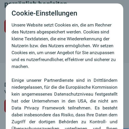
persönlich begleiten.
Cookie-Einstellungen
Unsere Website setzt Cookies ein, die am Rechner
Initiativbewerbung
des Nutzers abgespeichert werden. Cookies sind
kleine Textdateien, die eine Wiedererkennung der
Nutzerin bzw. des Nutzers ermöglichen. Wir setzen
Cookies ein, um unser Angebot für Sie anzupassen
und es nutzerfreundlicher, effektiver und sicherer zu
machen.
Einige unserer Partnerdienste sind in Drittländern
Dieses Stellenangebot ist leider nicht mehr
niedergelassen, für die die Europäische Kommission
verfügbar.
kein angemessenes Datenschutzniveau festgestellt
hat oder Unternehmen in den USA, die nicht am
zurück zur Jobübersicht
Data Privacy Framework teilnehmen. Es besteht
dabei insbesondere das Risiko, dass Ihre Daten dem
Zugriff der dortigen Behörden zu Kontroll- und
Überwachungszwecken unterliegen und Ihnen